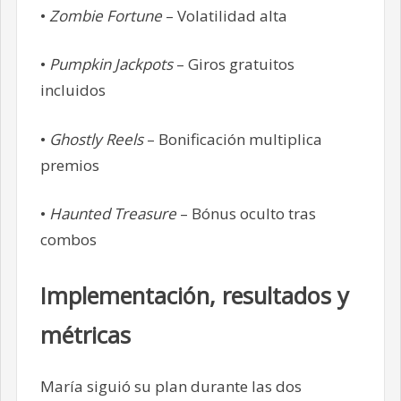
•
Zombie Fortune
– Volatilidad alta
•
Pumpkin Jackpots
– Giros gratuitos
incluidos
•
Ghostly Reels
– Bonificación multiplica
premios
•
Haunted Treasure
– Bónus oculto tras
combos
Implementación, resultados y
métricas
María siguió su plan durante las dos