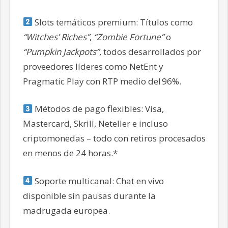
Slots temáticos premium: Títulos como
“Witches’ Riches”
,
“Zombie Fortune”
o
“Pumpkin Jackpots”
, todos desarrollados por
proveedores líderes como NetEnt y
Pragmatic Play con RTP medio del 96%​.​
Métodos de pago flexibles: Visa,
Mastercard, Skrill, Neteller e incluso
criptomonedas – todo con retiros procesados
en menos de 24 horas.*
Soporte multicanal: Chat en vivo
disponible sin pausas durante la
madrugada europea.