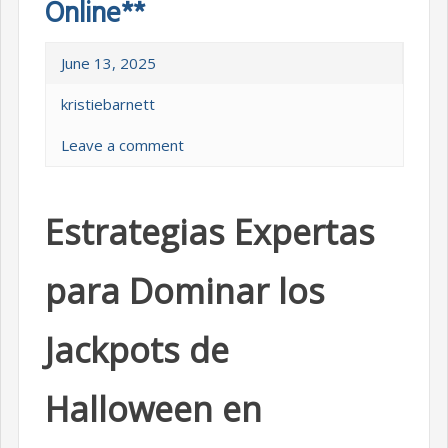
Online**
June 13, 2025
kristiebarnett
Leave a comment
Estrategias Expertas
para Dominar los
Jackpots de
Halloween en