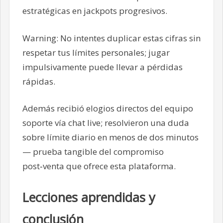
estratégicas en jackpots progresivos.
Warning: No intentes duplicar estas cifras sin
respetar tus límites personales; jugar
impulsivamente puede llevar a pérdidas
rápidas.
Además recibió elogios directos del equipo
soporte vía chat live; resolvieron una duda
sobre límite diario en menos de dos minutos
— prueba tangible del compromiso
post‑venta que ofrece esta plataforma.
Lecciones aprendidas y
conclusión