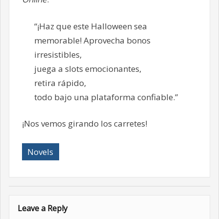
“¡Haz que este Halloween sea
memorable! Aprovecha bonos
irresistibles,
juega a slots emocionantes,
retira rápido,
todo bajo una plataforma confiable.”
¡Nos vemos girando los carretes!
Novels
Leave a Reply