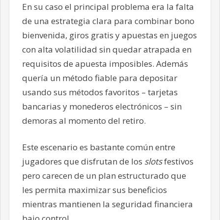
En su caso el principal problema era la falta
de una estrategia clara para combinar bono
bienvenida, giros gratis y apuestas en juegos
con alta volatilidad sin quedar atrapada en
requisitos de apuesta imposibles. Además
quería un método fiable para depositar
usando sus métodos favoritos – tarjetas
bancarias y monederos electrónicos – sin
demoras al momento del retiro.
Este escenario es bastante común entre
jugadores que disfrutan de los
slots
festivos
pero carecen de un plan estructurado que
les permita maximizar sus beneficios
mientras mantienen la seguridad financiera
bajo control.