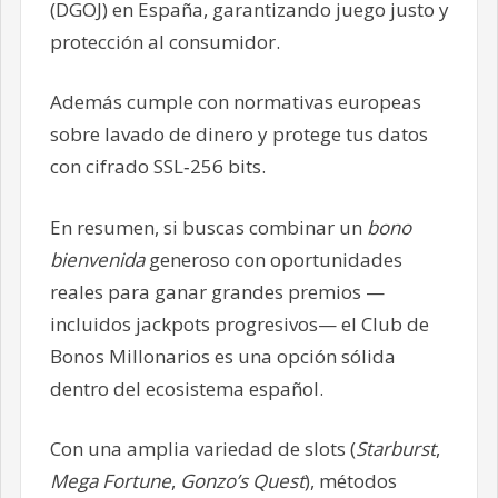
(DGOJ) en España, garantizando juego justo y
protección al consumidor.
Además cumple con normativas europeas
sobre lavado de dinero y protege tus datos
con cifrado SSL‑256 bits.
En resumen, si buscas combinar un
bono
bienvenida
generoso con oportunidades
reales para ganar grandes premios —
incluidos jackpots progresivos— el Club de
Bonos Millonarios es una opción sólida
dentro del ecosistema español.
Con una amplia variedad de slots (
Starburst
,
Mega Fortune
,
Gonzo’s Quest
), métodos