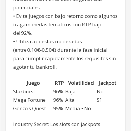
potenciales.
• Evita juegos con bajo retorno como algunos
tragamonedas temáticos con RTP bajo
del 92%.
• Utiliza apuestas moderadas
(entre 0,10€‑0,50€) durante la fase inicial
para cumplir rápidamente los requisitos sin
agotar tu bankroll.
Juego
RTP
Volatilidad
Jackpot
Starburst
96%
Baja
No
Mega Fortune
96%
Alta
Sí
Gonzo’s Quest
95%
Media • No
Industry Secret: Los slots con jackpots