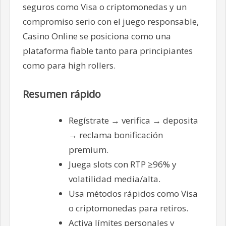
seguros como Visa o criptomonedas y un
compromiso serio con el juego responsable,
Casino Online se posiciona como una
plataforma fiable tanto para principiantes
como para high rollers.
Resumen rápido
Regístrate → verifica → deposita
→ reclama bonificación
premium.
Juega slots con RTP ≥96% y
volatilidad media/alta.
Usa métodos rápidos como Visa
o criptomonedas para retiros.
Activa límites personales y