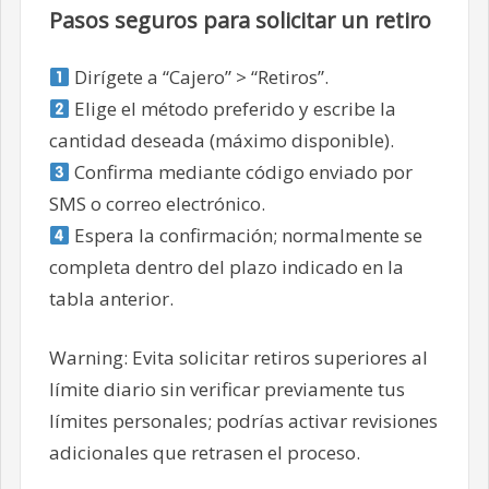
Pasos seguros para solicitar un retiro
Dirígete a “Cajero” > “Retiros”.
Elige el método preferido y escribe la
cantidad deseada (máximo disponible).
Confirma mediante código enviado por
SMS o correo electrónico.
Espera la confirmación; normalmente se
completa dentro del plazo indicado en la
tabla anterior.
Warning: Evita solicitar retiros superiores al
límite diario sin verificar previamente tus
límites personales; podrías activar revisiones
adicionales que retrasen el proceso.