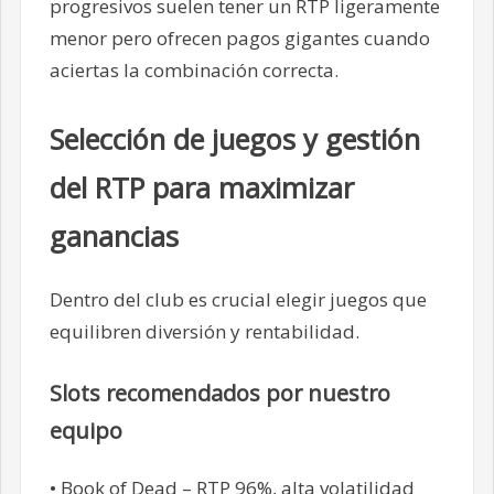
progresivos suelen tener un RTP ligeramente
menor pero ofrecen pagos gigantes cuando
aciertas la combinación correcta.
Selección de juegos y gestión
del RTP para maximizar
ganancias
Dentro del club es crucial elegir juegos que
equilibren diversión y rentabilidad.
Slots recomendados por nuestro
equipo
• Book of Dead – RTP 96%, alta volatilidad