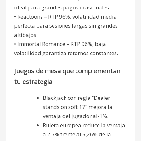
ideal para grandes pagos ocasionales.
• Reactoonz – RTP 96%, volatilidad media
perfecta para sesiones largas sin grandes
altibajos.
• Immortal Romance – RTP 96%, baja
volatilidad garantiza retornos constantes.
Juegos de mesa que complementan
tu estrategia
Blackjack con regla “Dealer
stands on soft 17” mejora la
ventaja del jugador al‑1%.
Ruleta europea reduce la ventaja
a 2,7% frente al 5,26% de la