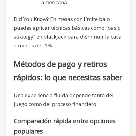
americana.
Did You Know? En mesas con límite bajo
puedes aplicar técnicas básicas como “basic
strategy” en blackjack para disminuir la casa
a menos del‑1%.
Métodos de pago y retiros
rápidos: lo que necesitas saber
Una experiencia fluida depende tanto del
juego como del proceso financiero.
Comparación rápida entre opciones
populares