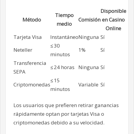
Disponible
Tiempo
Método
Comisión
en Casino
medio
Online
Tarjeta Visa
Instantáneo
Ninguna
Sí
≤ 30
Neteller
1%
Sí
minutos
Transferencia
≤ 24 horas
Ninguna
Sí
SEPA
≤ 15
Criptomonedas
Variable
Sí
minutos
Los usuarios que prefieren retirar ganancias
rápidamente optan por tarjetas Visa o
criptomonedas debido a su velocidad.