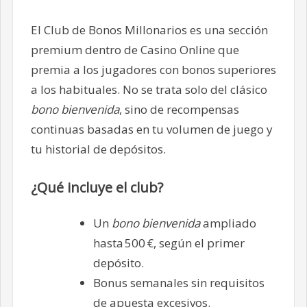
El Club de Bonos Millonarios es una sección
premium dentro de Casino Online que
premia a los jugadores con bonos superiores
a los habituales. No se trata solo del clásico
bono bienvenida
, sino de recompensas
continuas basadas en tu volumen de juego y
tu historial de depósitos.
¿Qué incluye el club?
Un
bono bienvenida
ampliado
hasta 500 €, según el primer
depósito.
Bonus semanales sin requisitos
de apuesta excesivos.