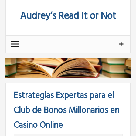
Skip
Audrey’s Read It or Not
to
content
Estrategias Expertas para el
Club de Bonos Millonarios en
Casino Online