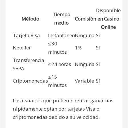
Disponible
Tiempo
Método
Comisión
en Casino
medio
Online
Tarjeta Visa
Instantáneo
Ninguna
Sí
≤ 30
Neteller
1%
Sí
minutos
Transferencia
≤ 24 horas
Ninguna
Sí
SEPA
≤ 15
Criptomonedas
Variable
Sí
minutos
Los usuarios que prefieren retirar ganancias
rápidamente optan por tarjetas Visa o
criptomonedas debido a su velocidad.