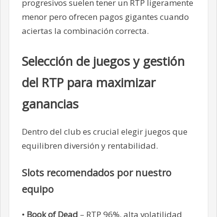
progresivos suelen tener un RTP ligeramente
menor pero ofrecen pagos gigantes cuando
aciertas la combinación correcta.
Selección de juegos y gestión
del RTP para maximizar
ganancias
Dentro del club es crucial elegir juegos que
equilibren diversión y rentabilidad.
Slots recomendados por nuestro
equipo
•
Book of Dead
– RTP 96%, alta volatilidad