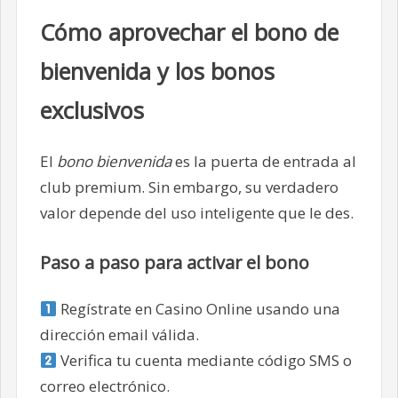
Cómo aprovechar el bono de
bienvenida y los bonos
exclusivos
El
bono bienvenida
es la puerta de entrada al
club premium. Sin embargo, su verdadero
valor depende del uso inteligente que le des.
Paso a paso para activar el bono
Regístrate en Casino Online usando una
dirección email válida.
Verifica tu cuenta mediante código SMS o
correo electrónico.