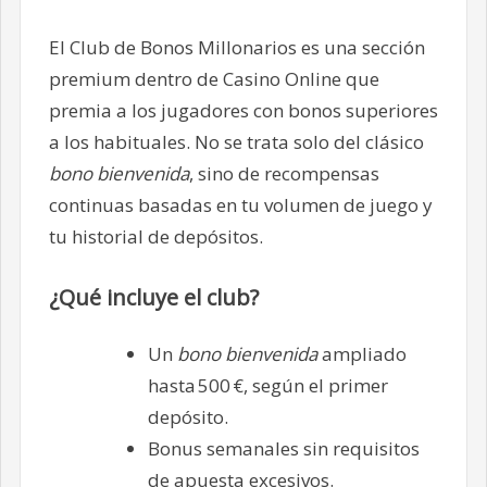
El Club de Bonos Millonarios es una sección
premium dentro de Casino Online que
premia a los jugadores con bonos superiores
a los habituales. No se trata solo del clásico
bono bienvenida
, sino de recompensas
continuas basadas en tu volumen de juego y
tu historial de depósitos.
¿Qué incluye el club?
Un
bono bienvenida
ampliado
hasta 500 €, según el primer
depósito.
Bonus semanales sin requisitos
de apuesta excesivos.