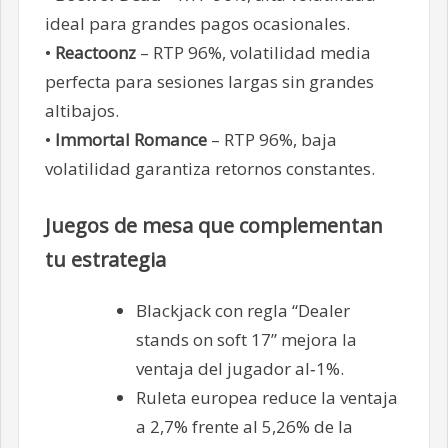
ideal para grandes pagos ocasionales.
•
Reactoonz
– RTP 96%, volatilidad media
perfecta para sesiones largas sin grandes
altibajos.
•
Immortal Romance
– RTP 96%, baja
volatilidad garantiza retornos constantes.
Juegos de mesa que complementan
tu estrategia
Blackjack con regla “Dealer
stands on soft 17” mejora la
ventaja del jugador al‑1%.
Ruleta europea reduce la ventaja
a 2,7% frente al 5,26% de la