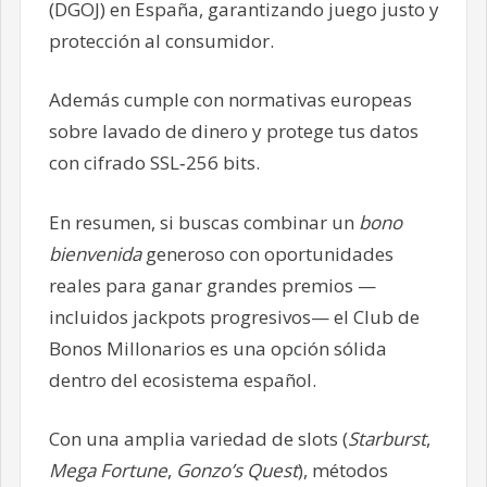
(DGOJ) en España, garantizando juego justo y
protección al consumidor.
Además cumple con normativas europeas
sobre lavado de dinero y protege tus datos
con cifrado SSL‑256 bits.
En resumen, si buscas combinar un
bono
bienvenida
generoso con oportunidades
reales para ganar grandes premios —
incluidos jackpots progresivos— el Club de
Bonos Millonarios es una opción sólida
dentro del ecosistema español.
Con una amplia variedad de slots (
Starburst
,
Mega Fortune
,
Gonzo’s Quest
), métodos