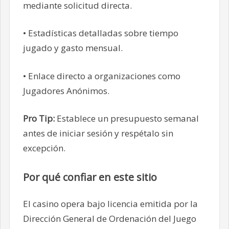
mediante solicitud directa.
• Estadísticas detalladas sobre tiempo
jugado y gasto mensual.
• Enlace directo a organizaciones como
Jugadores Anónimos.
Pro Tip:
Establece un presupuesto semanal
antes de iniciar sesión y respétalo sin
excepción.
Por qué confiar en este sitio
El casino opera bajo licencia emitida por la
Dirección General de Ordenación del Juego