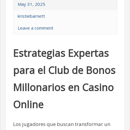
May 31, 2025
kristiebarnett
Leave a comment
Estrategias Expertas
para el Club de Bonos
Millonarios en Casino
Online
Los jugadores que buscan transformar un