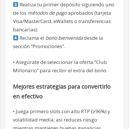
Realiza tu primer depósito siguiendo uno
de los
métodos de pago
aprobados (tarjeta
Visa/MasterCard, eWallets o transferencias
bancarias).
Reclama el
bono bienvenida
desde la
sección “Promociones”.
• Asegúrate de seleccionar la oferta “Club
Millonario” para recibir el extra del bono.
Mejores estrategias para convertirlo
en efectivo
• Juega primero slots con alto RTP (≥96%) y
volatilidad media; así reduces riesgo
mientras mantienes buenas ganancias