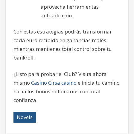
aprovecha herramientas
anti‑adicción.
Con estas estrategias podrás transformar
cada euro recibido en ganancias reales
mientras mantienes total control sobre tu
bankroll.
¿Listo para probar el Club? Visita ahora
mismo
Casino Cirsa casino
e inicia tu camino
hacia los bonos millonarios con total
confianza.
Novels