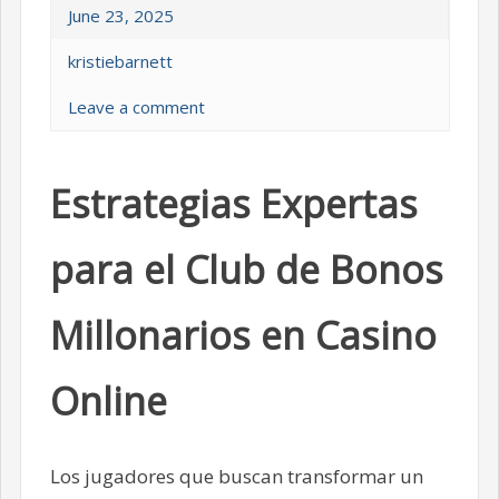
June 23, 2025
kristiebarnett
Leave a comment
Estrategias Expertas
para el Club de Bonos
Millonarios en Casino
Online
Los jugadores que buscan transformar un