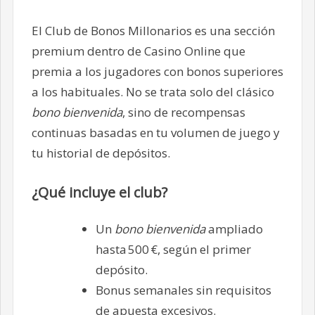
El Club de Bonos Millonarios es una sección
premium dentro de Casino Online que
premia a los jugadores con bonos superiores
a los habituales. No se trata solo del clásico
bono bienvenida
, sino de recompensas
continuas basadas en tu volumen de juego y
tu historial de depósitos.
¿Qué incluye el club?
Un
bono bienvenida
ampliado
hasta 500 €, según el primer
depósito.
Bonus semanales sin requisitos
de apuesta excesivos.