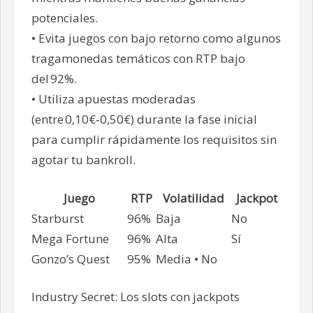
potenciales.
• Evita juegos con bajo retorno como algunos
tragamonedas temáticos con RTP bajo
del 92%.
• Utiliza apuestas moderadas
(entre 0,10€‑0,50€) durante la fase inicial
para cumplir rápidamente los requisitos sin
agotar tu bankroll.
Juego
RTP
Volatilidad
Jackpot
Starburst
96%
Baja
No
Mega Fortune
96%
Alta
Sí
Gonzo’s Quest
95%
Media • No
Industry Secret: Los slots con jackpots