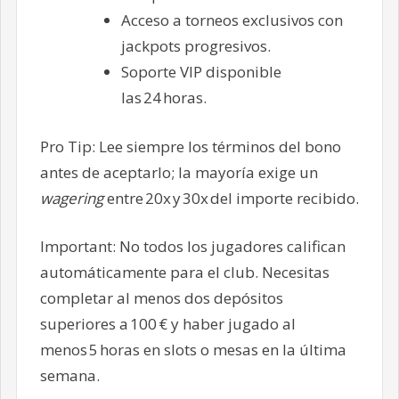
Acceso a torneos exclusivos con
jackpots progresivos.
Soporte VIP disponible
las 24 horas.
Pro Tip: Lee siempre los términos del bono
antes de aceptarlo; la mayoría exige un
wagering
entre 20x y 30x del importe recibido.
Important: No todos los jugadores califican
automáticamente para el club. Necesitas
completar al menos dos depósitos
superiores a 100 € y haber jugado al
menos 5 horas en slots o mesas en la última
semana.