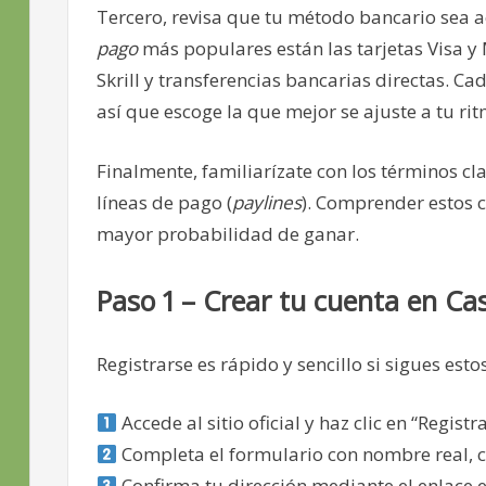
Tercero, revisa que tu método bancario sea a
pago
más populares están las tarjetas Visa 
Skrill y transferencias bancarias directas. C
así que escoge la que mejor se ajuste a tu ri
Finalmente, familiarízate con los términos cl
líneas de pago (
paylines
). Comprender estos c
mayor probabilidad de ganar.
Paso 1 – Crear tu cuenta en Ca
Registrarse es rápido y sencillo si sigues esto
Accede al sitio oficial y haz clic en “Registra
Completa el formulario con nombre real, c
Confirma tu dirección mediante el enlace e