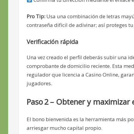
Pro Tip:
Usa una combinación de letras mayú
contraseña difícil de adivinar; así proteges t
Verificación rápida
Una vez creado el perfil deberás subir una ide
comprobante de domicilio reciente. Esta med
regulador que licencia a Casino Online, gara
jugadores.
Paso 2 – Obtener y maximizar 
El bono bienvenida es la herramienta más po
arriesgar mucho capital propio.