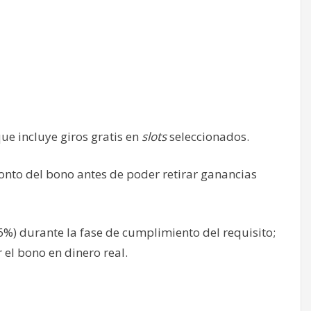
que incluye giros gratis en
slots
seleccionados.
 monto del bono antes de poder retirar ganancias
6%) durante la fase de cumplimiento del requisito;
el bono en dinero real.