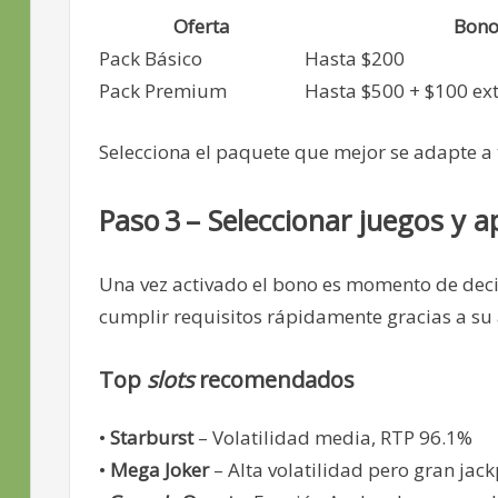
Oferta
Bon
Pack Básico
Hasta $200
Pack Premium
Hasta $500 + $100 ex
Selecciona el paquete que mejor se adapte a 
Paso 3 – Seleccionar juegos y a
Una vez activado el bono es momento de decid
cumplir requisitos rápidamente gracias a su 
Top
slots
recomendados
•
Starburst
– Volatilidad media, RTP 96.1%
•
Mega Joker
– Alta volatilidad pero gran jac