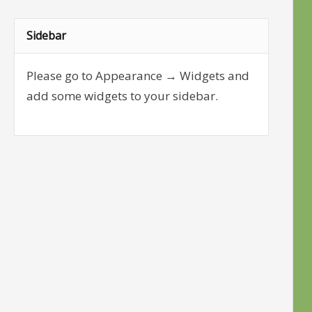
Sidebar
Please go to Appearance → Widgets and
add some widgets to your sidebar.