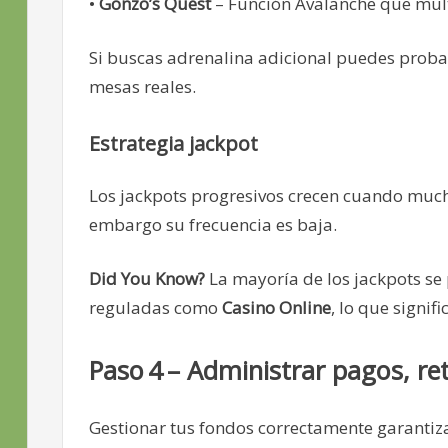
•
Gonzo’s Quest
– Función Avalanche que mult
Si buscas adrenalina adicional puedes probar
mesas reales.
Estrategia jackpot
Los jackpots progresivos crecen cuando muc
embargo su frecuencia es baja.
Did You Know?
La mayoría de los jackpots se
reguladas como
Casino Online
, lo que signif
Paso 4 – Administrar pagos, re
Gestionar tus fondos correctamente garantiza