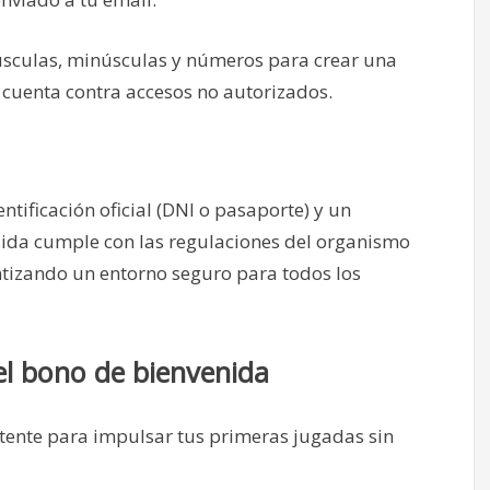
sculas, minúsculas y números para crear una
u cuenta contra accesos no autorizados.
ntificación oficial (DNI o pasaporte) y un
ida cumple con las regulaciones del organismo
ntizando un entorno seguro para todos los
el bono de bienvenida
tente para impulsar tus primeras jugadas sin