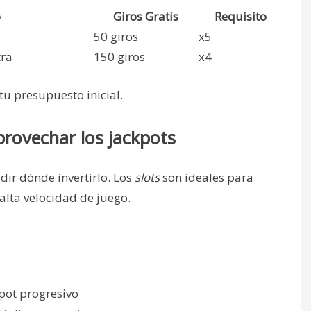
o
Giros Gratis
Requisito
50 giros
x5
tra
150 giros
x4
tu presupuesto inicial.
provechar los jackpots
ir dónde invertirlo. Los
slots
son ideales para
alta velocidad de juego.
kpot progresivo