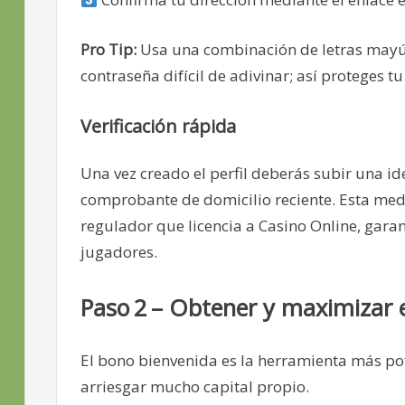
Pro Tip:
Usa una combinación de letras mayú
contraseña difícil de adivinar; así proteges t
Verificación rápida
Una vez creado el perfil deberás subir una ide
comprobante de domicilio reciente. Esta med
regulador que licencia a Casino Online, gara
jugadores.
Paso 2 – Obtener y maximizar 
El bono bienvenida es la herramienta más po
arriesgar mucho capital propio.