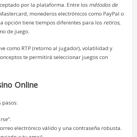
ceptado por la plataforma. Entre los
métodos de
y Mastercard, monederos electrónicos como PayPal o
ada opción tiene tiempos diferentes para los
retiros
,
tmo de juego.
ave como RTP (retorno al jugador), volatilidad y
onceptos te permitirá seleccionar juegos con
sino Online
s pasos:
rse”.
orreo electrónico válido y una contraseña robusta.
nviado a tu email.