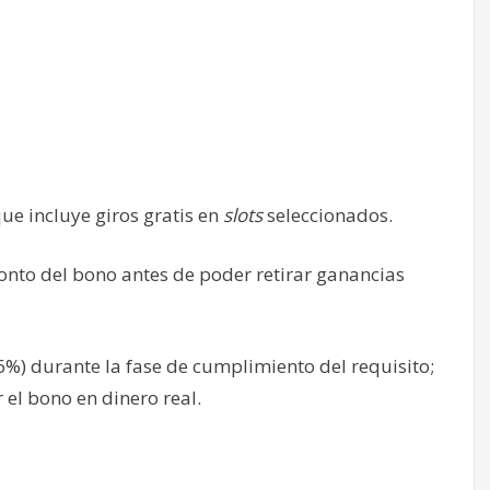
que incluye giros gratis en
slots
seleccionados.
 monto del bono antes de poder retirar ganancias
6%) durante la fase de cumplimiento del requisito;
el bono en dinero real.