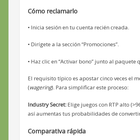
Cómo reclamarlo
• Inicia sesión en tu cuenta recién creada.
• Dirígete a la sección “Promociones”.
• Haz clic en “Activar bono” junto al paquete 
El requisito típico es apostar cinco veces el
(
wagering
). Para simplificar este proceso:
Industry Secret:
Elige juegos con RTP alto (>9
así aumentas tus probabilidades de convertir 
Comparativa rápida