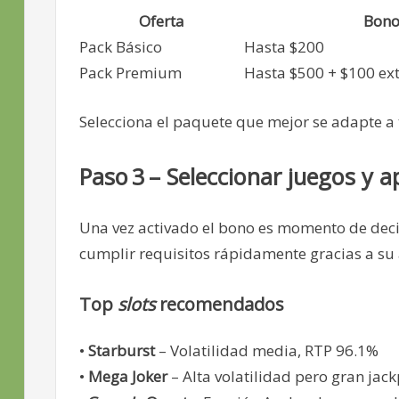
Oferta
Bon
Pack Básico
Hasta $200
Pack Premium
Hasta $500 + $100 ex
Selecciona el paquete que mejor se adapte a 
Paso 3 – Seleccionar juegos y a
Una vez activado el bono es momento de decid
cumplir requisitos rápidamente gracias a su 
Top
slots
recomendados
•
Starburst
– Volatilidad media, RTP 96.1%
•
Mega Joker
– Alta volatilidad pero gran jac