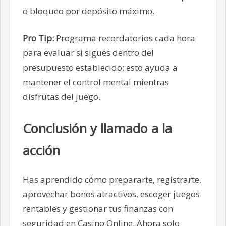
o bloqueo por depósito máximo.
Pro Tip:
Programa recordatorios cada hora
para evaluar si sigues dentro del
presupuesto establecido; esto ayuda a
mantener el control mental mientras
disfrutas del juego.
Conclusión y llamado a la
acción
Has aprendido cómo prepararte, registrarte,
aprovechar bonos atractivos, escoger juegos
rentables y gestionar tus finanzas con
seguridad en Casino Online. Ahora solo