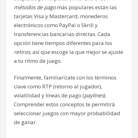
métodos de pago
más populares están las
tarjetas Visa y Mastercard, monederos
electrónicos como PayPal o Skrill y
transferencias bancarias directas. Cada
opción tiene tiempos diferentes para los
retiros
, así que escoge la que mejor se ajuste
a tu ritmo de juego.
Finalmente, familiarízate con los términos
clave como RTP (retorno al jugador),
volatilidad y líneas de pago (
paylines
).
Comprender estos conceptos te permitirá
seleccionar juegos con mayor probabilidad
de ganar.