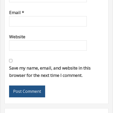
Email
*
Website
Save my name, email, and website in this
browser for the next time I comment.