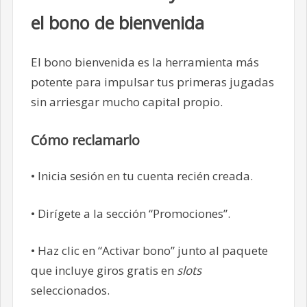
el bono de bienvenida
El bono bienvenida es la herramienta más
potente para impulsar tus primeras jugadas
sin arriesgar mucho capital propio.
Cómo reclamarlo
• Inicia sesión en tu cuenta recién creada.
• Dirígete a la sección “Promociones”.
• Haz clic en “Activar bono” junto al paquete
que incluye giros gratis en
slots
seleccionados.