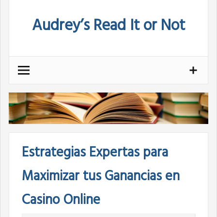
Skip
Audrey’s Read It or Not
to
content
Estrategias Expertas para
Maximizar tus Ganancias en
Casino Online