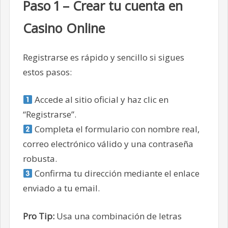
Paso 1 – Crear tu cuenta en
Casino Online
Registrarse es rápido y sencillo si sigues
estos pasos:
Accede al sitio oficial y haz clic en
“Registrarse”.
Completa el formulario con nombre real,
correo electrónico válido y una contraseña
robusta.
Confirma tu dirección mediante el enlace
enviado a tu email.
Pro Tip:
Usa una combinación de letras