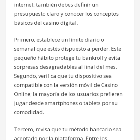
internet; también debes definir un
presupuesto claro y conocer los conceptos
básicos del casino digital.
Primero, establece un límite diario o
semanal que estés dispuesto a perder. Este
pequeño hábito protege tu bankroll y evita
sorpresas desagradables al final del mes.
Segundo, verifica que tu dispositivo sea
compatible con la versión móvil de Casino
Online; la mayoría de los usuarios prefieren
jugar desde smartphones o tablets por su
comodidad.
Tercero, revisa que tu método bancario sea
aceptado por la plataforma. Entre los