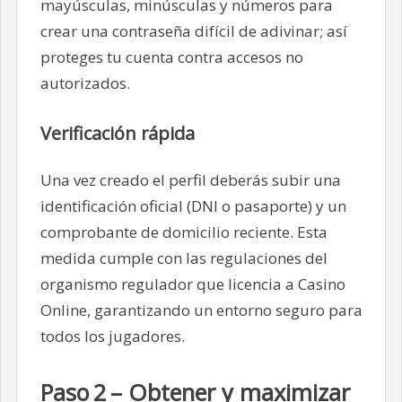
mayúsculas, minúsculas y números para
crear una contraseña difícil de adivinar; así
proteges tu cuenta contra accesos no
autorizados.
Verificación rápida
Una vez creado el perfil deberás subir una
identificación oficial (DNI o pasaporte) y un
comprobante de domicilio reciente. Esta
medida cumple con las regulaciones del
organismo regulador que licencia a Casino
Online, garantizando un entorno seguro para
todos los jugadores.
Paso 2 – Obtener y maximizar