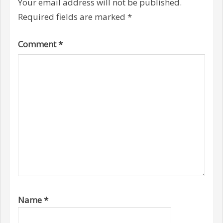
Your email address will not be published.
Required fields are marked
*
Comment
*
Name
*