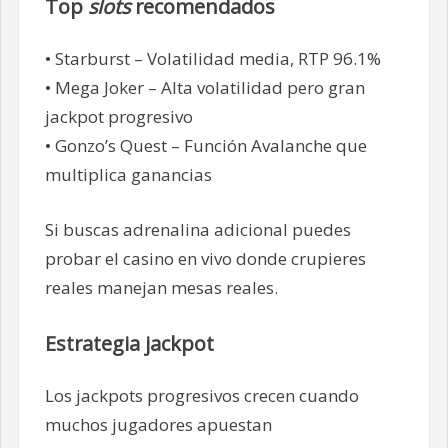
Top
slots
recomendados
• Starburst – Volatilidad media, RTP 96.1%
• Mega Joker – Alta volatilidad pero gran
jackpot progresivo
• Gonzo’s Quest – Función Avalanche que
multiplica ganancias
Si buscas adrenalina adicional puedes
probar el casino en vivo donde crupieres
reales manejan mesas reales.
Estrategia jackpot
Los jackpots progresivos crecen cuando
muchos jugadores apuestan