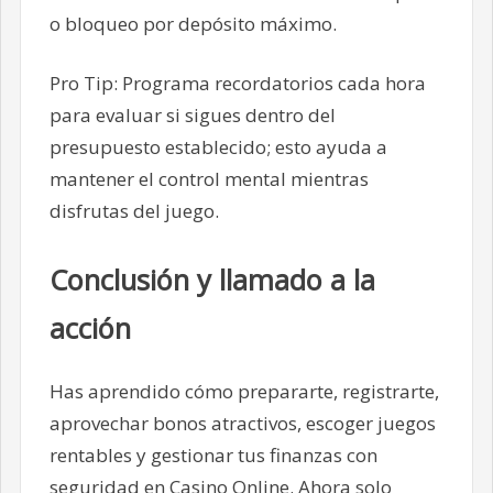
o bloqueo por depósito máximo.
Pro Tip: Programa recordatorios cada hora
para evaluar si sigues dentro del
presupuesto establecido; esto ayuda a
mantener el control mental mientras
disfrutas del juego.
Conclusión y llamado a la
acción
Has aprendido cómo prepararte, registrarte,
aprovechar bonos atractivos, escoger juegos
rentables y gestionar tus finanzas con
seguridad en Casino Online. Ahora solo