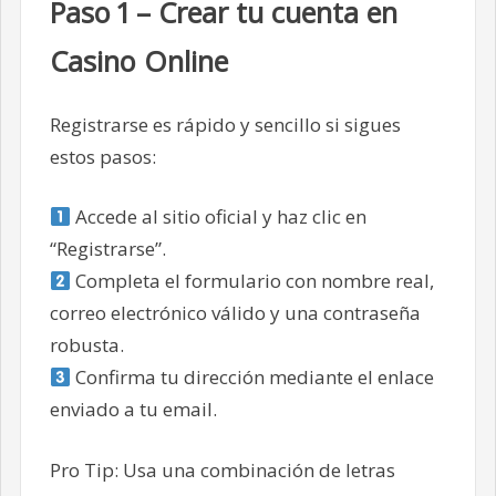
Paso 1 – Crear tu cuenta en
Casino Online
Registrarse es rápido y sencillo si sigues
estos pasos:
Accede al sitio oficial y haz clic en
“Registrarse”.
Completa el formulario con nombre real,
correo electrónico válido y una contraseña
robusta.
Confirma tu dirección mediante el enlace
enviado a tu email.
Pro Tip: Usa una combinación de letras