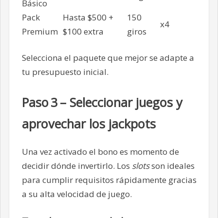
Básico
Pack
Hasta $500 +
150
x4
Premium
$100 extra
giros
Selecciona el paquete que mejor se adapte a
tu presupuesto inicial.
Paso 3 – Seleccionar juegos y
aprovechar los jackpots
Una vez activado el bono es momento de
decidir dónde invertirlo. Los
slots
son ideales
para cumplir requisitos rápidamente gracias
a su alta velocidad de juego.