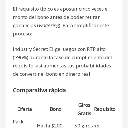
El requisito típico es apostar cinco veces el
monto del bono antes de poder retirar
ganancias (
wagering
). Para simplificar este
proceso:
Industry Secret: Elige juegos con RTP alto
(>96%) durante la fase de cumplimiento del
requisito; así aumentas tus probabilidades
de convertir el bono en dinero real.
Comparativa rápida
Giros
Oferta
Bono
Requisito
Gratis
Pack
Hasta $200
50 giros
x5