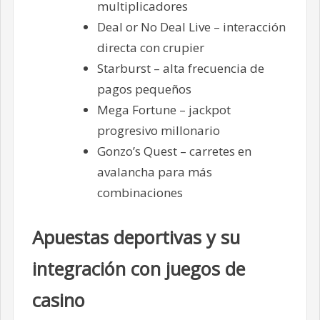
multiplicadores
Deal or No Deal Live – interacción
directa con crupier
Starburst – alta frecuencia de
pagos pequeños
Mega Fortune – jackpot
progresivo millonario
Gonzo’s Quest – carretes en
avalancha para más
combinaciones
Apuestas deportivas y su
integración con juegos de
casino