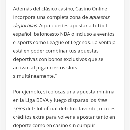
Además del clásico casino, Casino Online
incorpora una completa zona de
apuestas
deportivas
. Aquí puedes apostar a fútbol
español, baloncesto NBA o incluso a eventos
e‑sports como League of Legends. La ventaja
está en poder combinar tus apuestas
deportivas con bonos exclusivos que se
activan al jugar ciertos slots
simultáneamente.“
Por ejemplo, si colocas una apuesta mínima
en la Liga BBVA y luego disparas los
free
spins
del slot oficial del club favorito, recibes
créditos extra para volver a apostar tanto en
deporte como en casino sin cumplir