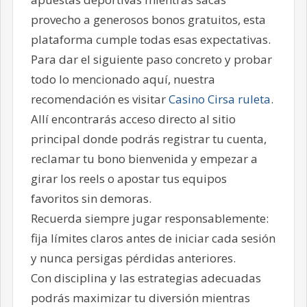
provecho a generosos bonos gratuitos, esta
plataforma cumple todas esas expectativas.
Para dar el siguiente paso concreto y probar
todo lo mencionado aquí, nuestra
recomendación es visitar
Casino Cirsa ruleta
.
Allí encontrarás acceso directo al sitio
principal donde podrás registrar tu cuenta,
reclamar tu bono bienvenida y empezar a
girar los reels o apostar tus equipos
favoritos sin demoras.
Recuerda siempre jugar responsablemente:
fija límites claros antes de iniciar cada sesión
y nunca persigas pérdidas anteriores.
Con disciplina y las estrategias adecuadas
podrás maximizar tu diversión mientras