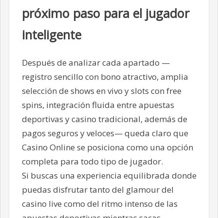
próximo paso para el jugador
inteligente
Después de analizar cada apartado —
registro sencillo con bono atractivo, amplia
selección de shows en vivo y slots con free
spins, integración fluida entre apuestas
deportivas y casino tradicional, además de
pagos seguros y veloces— queda claro que
Casino Online se posiciona como una opción
completa para todo tipo de jugador.
Si buscas una experiencia equilibrada donde
puedas disfrutar tanto del glamour del
casino live como del ritmo intenso de las
apuestas deportivas mientras sacas