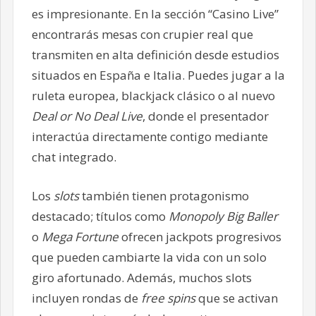
es impresionante. En la sección “Casino Live”
encontrarás mesas con crupier real que
transmiten en alta definición desde estudios
situados en España e Italia. Puedes jugar a la
ruleta europea, blackjack clásico o al nuevo
Deal or No Deal Live
, donde el presentador
interactúa directamente contigo mediante
chat integrado.
Los
slots
también tienen protagonismo
destacado; títulos como
Monopoly Big Baller
o
Mega Fortune
ofrecen jackpots progresivos
que pueden cambiarte la vida con un solo
giro afortunado. Además, muchos slots
incluyen rondas de
free spins
que se activan