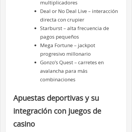
multiplicadores
Deal or No Deal Live – interacción
directa con crupier
Starburst – alta frecuencia de
pagos pequeños
Mega Fortune – jackpot
progresivo millonario
Gonzo’s Quest – carretes en
avalancha para más
combinaciones
Apuestas deportivas y su
integración con juegos de
casino