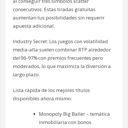
al conseguir tres símbolos scatter
consecutivos. Estas tiradas gratuitas
aumentan tus posibilidades sin requerir
apuesta adicional.​
Industry Secret: Los juegos con volatilidad
media‑alta suelen combinar RTP alrededor
del 96‑97% con premios frecuentes pero
moderados, lo que maximiza la diversión a
largo plazo.
Lista rápida de los mejores títulos
disponibles ahora mismo:
Monopoly Big Baller – temática
inmobiliaria con bonos