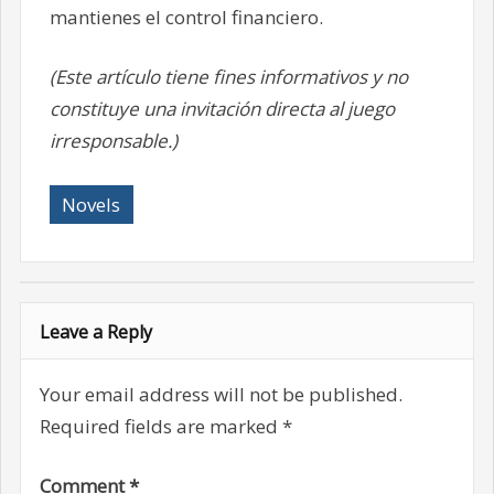
mantienes el control financiero.
(Este artículo tiene fines informativos y no
constituye una invitación directa al juego
irresponsable.)
Novels
Leave a Reply
Your email address will not be published.
Required fields are marked
*
Comment
*