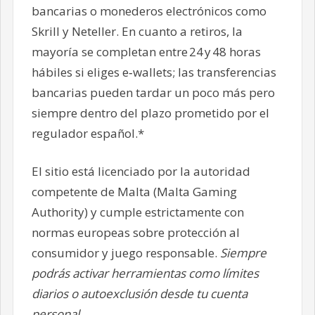
bancarias o monederos electrónicos como
Skrill y Neteller. En cuanto a retiros, la
mayoría se completan entre 24 y 48 horas
hábiles si eliges e‑wallets; las transferencias
bancarias pueden tardar un poco más pero
siempre dentro del plazo prometido por el
regulador español.*
El sitio está licenciado por la autoridad
competente de Malta (Malta Gaming
Authority) y cumple estrictamente con
normas europeas sobre protección al
consumidor y juego responsable.
Siempre
podrás activar herramientas como límites
diarios o autoexclusión desde tu cuenta
personal.