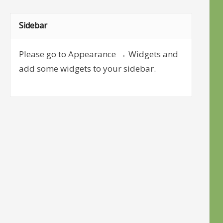
Sidebar
Please go to Appearance → Widgets and
add some widgets to your sidebar.