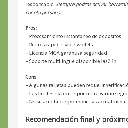
responsable.
Siempre podrás activar herramien
cuenta personal.
Pros:
– Procesamiento instantáneo de depósitos
– Retiros rápidos vía e‑wallets
– Licencia MGA garantiza seguridad
– Soporte multilingüe disponible las24h
Cons:
– Algunas tarjetas pueden requerir verificaci
– Los límites máximos por retiro varían seg
– No se aceptan criptomonedas actualmente
Recomendación final y próximo 