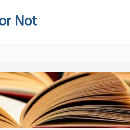
 or Not