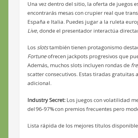
Una vez dentro del sitio, la oferta de juegos e
encontrarás mesas con crupier real que trans
España e Italia. Puedes jugar a la ruleta euro
Live
, donde el presentador interactúa direct
Los
slots
también tienen protagonismo desta
Fortune
ofrecen jackpots progresivos que pue
Además, muchos slots incluyen rondas de
fre
scatter consecutivos. Estas tiradas gratuitas
adicional.​
Industry Secret:
Los juegos con volatilidad m
del 96‑97% con premios frecuentes pero mode
Lista rápida de los mejores títulos disponib