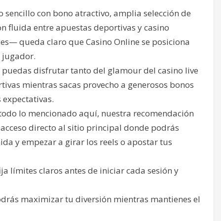
sencillo con bono atractivo, amplia selección de
ión fluida entre apuestas deportivas y casino
ces— queda claro que Casino Online se posiciona
 jugador.
puedas disfrutar tanto del glamour del casino live
rtivas mientras sacas provecho a generosos bonos
 expectativas.
r todo lo mencionado aquí, nuestra recomendación
s acceso directo al sitio principal donde podrás
ida y empezar a girar los reels o apostar tus
 límites claros antes de iniciar cada sesión y
odrás maximizar tu diversión mientras mantienes el