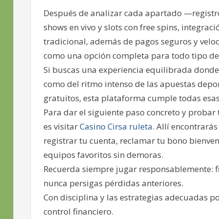
Después de analizar cada apartado —registro 
shows en vivo y slots con free spins, integrac
tradicional, además de pagos seguros y velo
como una opción completa para todo tipo de
Si buscas una experiencia equilibrada donde 
como del ritmo intenso de las apuestas depo
gratuitos, esta plataforma cumple todas esas
Para dar el siguiente paso concreto y proba
es visitar
Casino Cirsa ruleta
. Allí encontrará
registrar tu cuenta, reclamar tu bono bienven
equipos favoritos sin demoras.
Recuerda siempre jugar responsablemente: fija
nunca persigas pérdidas anteriores.
Con disciplina y las estrategias adecuadas p
control financiero.