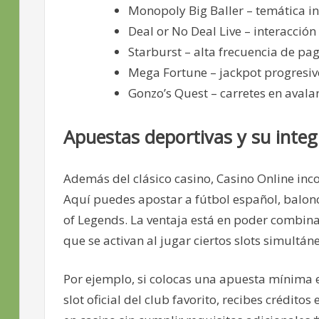
Monopoly Big Baller – temática i
Deal or No Deal Live – interacción
Starburst – alta frecuencia de p
Mega Fortune – jackpot progresiv
Gonzo’s Quest – carretes en ava
Apuestas deportivas y su integ
Además del clásico casino, Casino Online in
Aquí puedes apostar a fútbol español, balon
of Legends. La ventaja está en poder combina
que se activan al jugar ciertos slots simultá
Por ejemplo, si colocas una apuesta mínima e
slot oficial del club favorito, recibes crédit