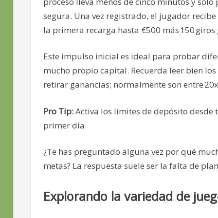
proceso lleva menos de cinco minutos y solo 
segura. Una vez registrado, el jugador reci
la primera recarga hasta €500 más 150 giros g
Este impulso inicial es ideal para probar di
mucho propio capital. Recuerda leer bien los 
retirar ganancias; normalmente son entre 20x 
Pro Tip:
Activa los límites de depósito desde 
primer día.
¿Te has preguntado alguna vez por qué much
metas? La respuesta suele ser la falta de plani
Explorando la variedad de juego