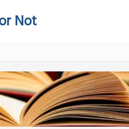
 or Not