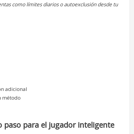
tas como límites diarios o autoexclusión desde tu
ón adicional
ún método
paso para el jugador inteligente