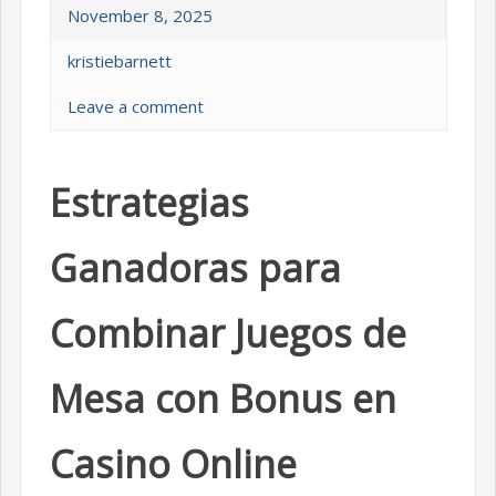
November 8, 2025
kristiebarnett
Leave a comment
Estrategias
Ganadoras para
Combinar Juegos de
Mesa con Bonus en
Casino Online