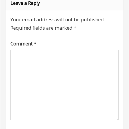
Leave a Reply
Your email address will not be published.
Required fields are marked
*
Comment
*