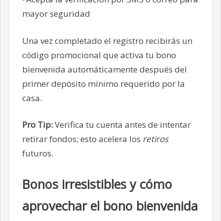
mayor seguridad
Una vez completado el registro recibirás un
código promocional que activa tu bono
bienvenida automáticamente después del
primer depósito mínimo requerido por la
casa.
Pro Tip:
Verifica tu cuenta antes de intentar
retirar fondos; esto acelera los
retiros
futuros.
Bonos irresistibles y cómo
aprovechar el bono bienvenida