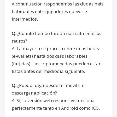
A continuación respondemos las dudas más
habituales entre jugadores nuevos e
intermedios.
Q:
¿Cuánto tiempo tardan normalmente los
retiros?
A: La mayoría se procesa entre unas horas
(e‑wallets) hasta dos días laborables
(tarjetas). Las criptomonedas pueden estar
listas antes del mediodía siguiente.
Q:
¿Puedo jugar desde mi móvil sin
descargar aplicación?
A: Sí, la versión web responsive funciona
perfectamente tanto en Android como iOS.