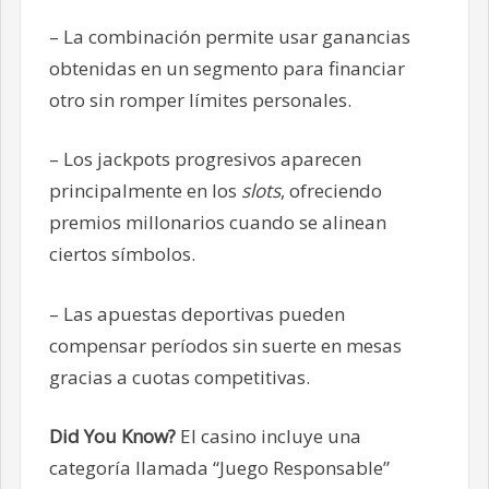
– La combinación permite usar ganancias
obtenidas en un segmento para financiar
otro sin romper límites personales.
– Los jackpots progresivos aparecen
principalmente en los
slots
, ofreciendo
premios millonarios cuando se alinean
ciertos símbolos.
– Las apuestas deportivas pueden
compensar períodos sin suerte en mesas
gracias a cuotas competitivas.
Did You Know?
El casino incluye una
categoría llamada “Juego Responsable”