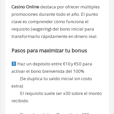
Casino Online
destaca por ofrecer múltiples
promociones durante todo el año. El punto
clave es comprender cómo funciona el
requisito (
wagering
) del bono inicial para
transformarlo rápidamente en dinero real.
Pasos para maximizar tu bonus
Haz un depósito entre €10 y €50 para
activar el bono bienvenida del 100%
​ (Se duplica tu saldo inicial sin costo
extra)
​ El requisito suele ser x30 sobre el monto
recibido