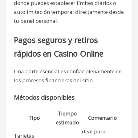
donde puedes establecer límites diarios o
autolimitación temporal directamente desde
tu panel personal.
Pagos seguros y retiros
rápidos en Casino Online
Una parte esencial es confiar plenamente en
los procesos financieros del sitio.
Métodos disponibles
Tiempo
Tipo
Comentario
estimado
Ideal para
Tarjetas