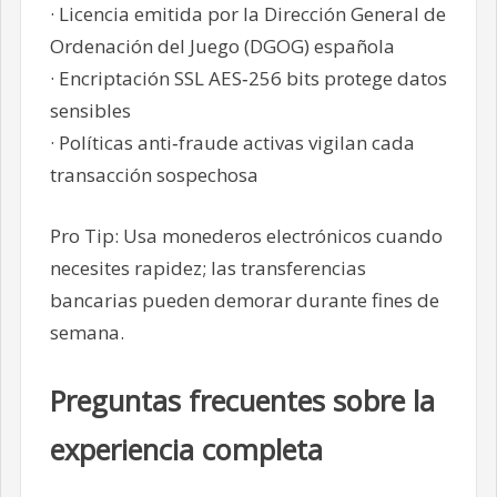
· Licencia emitida por la Dirección General de
Ordenación del Juego (DGOG) española
· Encriptación SSL AES‑256 bits protege datos
sensibles
· Políticas anti‑fraude activas vigilan cada
transacción sospechosa
Pro Tip: Usa monederos electrónicos cuando
necesites rapidez; las transferencias
bancarias pueden demorar durante fines de
semana.
Preguntas frecuentes sobre la
experiencia completa