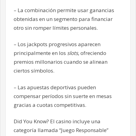
– La combinación permite usar ganancias
obtenidas en un segmento para financiar
otro sin romper límites personales.
– Los jackpots progresivos aparecen
principalmente en los
slots
, ofreciendo
premios millonarios cuando se alinean
ciertos símbolos.
– Las apuestas deportivas pueden
compensar períodos sin suerte en mesas
gracias a cuotas competitivas.
Did You Know? El casino incluye una
categoría llamada “Juego Responsable”