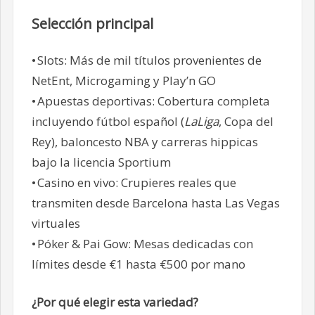
Selección principal
• Slots: Más de mil títulos provenientes de
NetEnt, Microgaming y Play’n GO
• Apuestas deportivas: Cobertura completa
incluyendo fútbol español (
LaLiga
, Copa del
Rey), baloncesto NBA y carreras hippicas
bajo la licencia Sportium
• Casino en vivo: Crupieres reales que
transmiten desde Barcelona hasta Las Vegas
virtuales
• Póker & Pai Gow: Mesas dedicadas con
límites desde €1 hasta €500 por mano
¿Por qué elegir esta variedad?