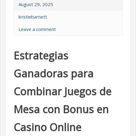
August 29, 2025
kristiebarnett
Leave a comment
Estrategias
Ganadoras para
Combinar Juegos de
Mesa con Bonus en
Casino Online