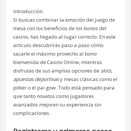
Introducción
Si buscas combinar la emoción del juego de
mesa con los beneficios de los bonos del
casino, has llegado al lugar correcto. En este
artículo descubrirás paso a paso cómo
sacarle el máximo provecho al bono
bienvenida de Casino Online, mientras
disfrutas de sus amplias opciones de
slots
,
apuestas deportivas
y mesas clásicas como el
póker o el pai gow. Todo está pensado para
que tanto novatos como jugadores
avanzados mejoren su experiencia sin
complicaciones.