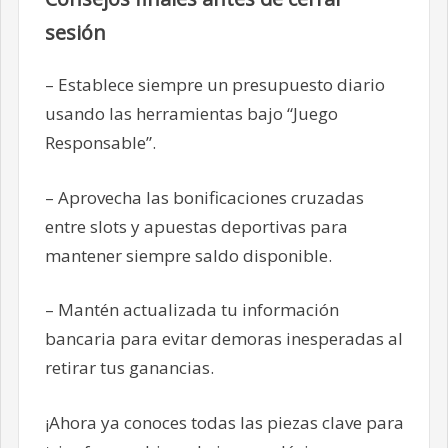
sesión
– Establece siempre un presupuesto diario
usando las herramientas bajo “Juego
Responsable”.
– Aprovecha las bonificaciones cruzadas
entre slots y apuestas deportivas para
mantener siempre saldo disponible.
– Mantén actualizada tu información
bancaria para evitar demoras inesperadas al
retirar tus ganancias.
¡Ahora ya conoces todas las piezas clave para