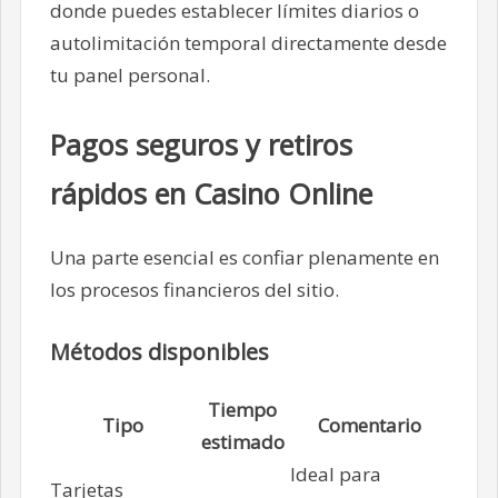
donde puedes establecer límites diarios o
autolimitación temporal directamente desde
tu panel personal.
Pagos seguros y retiros
rápidos en Casino Online
Una parte esencial es confiar plenamente en
los procesos financieros del sitio.
Métodos disponibles
Tiempo
Tipo
Comentario
estimado
Ideal para
Tarjetas