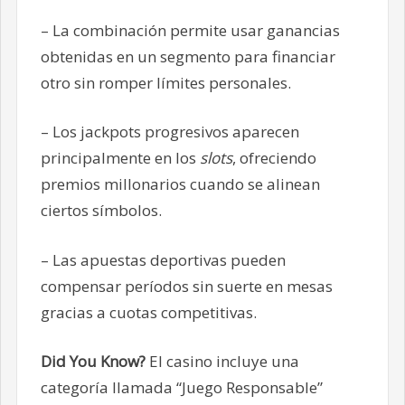
– La combinación permite usar ganancias
obtenidas en un segmento para financiar
otro sin romper límites personales.
– Los jackpots progresivos aparecen
principalmente en los
slots
, ofreciendo
premios millonarios cuando se alinean
ciertos símbolos.
– Las apuestas deportivas pueden
compensar períodos sin suerte en mesas
gracias a cuotas competitivas.
Did You Know?
El casino incluye una
categoría llamada “Juego Responsable”