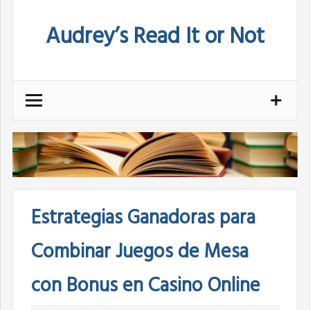
Skip
Audrey’s Read It or Not
to
content
Estrategias Ganadoras para
Combinar Juegos de Mesa
con Bonus en Casino Online