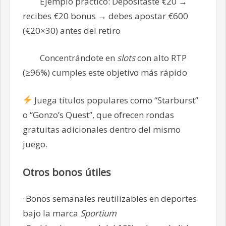
​ Ejemplo práctico: Depositaste €20 →
recibes €20 bonus → debes apostar €600
(€20×30) antes del retiro
​ Concentrándote en
slots
con alto RTP
(≥96%) cumples este objetivo más rápido
Juega títulos populares como “Starburst”
o “Gonzo’s Quest”, que ofrecen rondas
gratuitas adicionales dentro del mismo
juego.
Otros bonos útiles
· Bonos semanales reutilizables en deportes
bajo la marca
Sportium