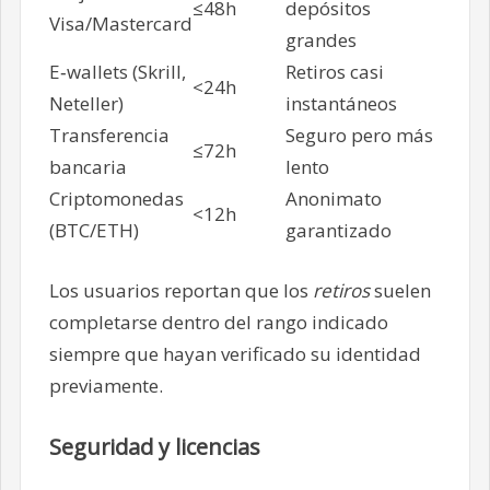
≤48h
depósitos
Visa/Mastercard
grandes
E‑wallets (Skrill,
Retiros casi
<24h
Neteller)
instantáneos
Transferencia
Seguro pero más
≤72h
bancaria
lento
Criptomonedas
Anonimato
<12h
(BTC/ETH)
garantizado
Los usuarios reportan que los
retiros
suelen
completarse dentro del rango indicado
siempre que hayan verificado su identidad
previamente.
Seguridad y licencias