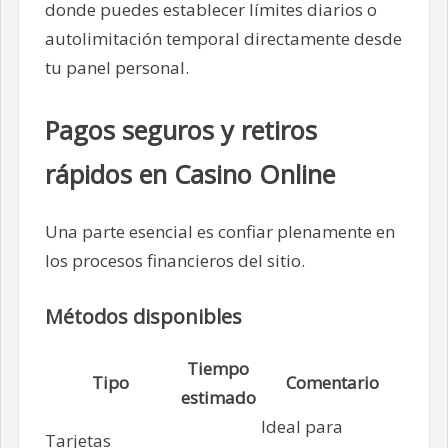
donde puedes establecer límites diarios o
autolimitación temporal directamente desde
tu panel personal.
Pagos seguros y retiros
rápidos en Casino Online
Una parte esencial es confiar plenamente en
los procesos financieros del sitio.
Métodos disponibles
Tiempo
Tipo
Comentario
estimado
Ideal para
Tarjetas