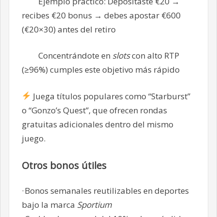
​ Ejemplo práctico: Depositaste €20 →
recibes €20 bonus → debes apostar €600
(€20×30) antes del retiro
​ Concentrándote en
slots
con alto RTP
(≥96%) cumples este objetivo más rápido
Juega títulos populares como “Starburst”
o “Gonzo’s Quest”, que ofrecen rondas
gratuitas adicionales dentro del mismo
juego.
Otros bonos útiles
· Bonos semanales reutilizables en deportes
bajo la marca
Sportium