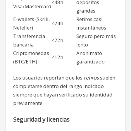
≤48h
depósitos
Visa/Mastercard
grandes
E‑wallets (Skrill,
Retiros casi
<24h
Neteller)
instantáneos
Transferencia
Seguro pero más
≤72h
bancaria
lento
Criptomonedas
Anonimato
<12h
(BTC/ETH)
garantizado
Los usuarios reportan que los
retiros
suelen
completarse dentro del rango indicado
siempre que hayan verificado su identidad
previamente.
Seguridad y licencias