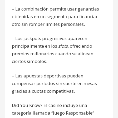
– La combinación permite usar ganancias
obtenidas en un segmento para financiar
otro sin romper límites personales.
– Los jackpots progresivos aparecen
principalmente en los
slots
, ofreciendo
premios millonarios cuando se alinean
ciertos símbolos.
– Las apuestas deportivas pueden
compensar períodos sin suerte en mesas
gracias a cuotas competitivas.
Did You Know? El casino incluye una
categoría llamada “Juego Responsable”