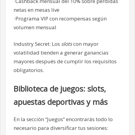
· Cashback mensual del 10% sobre pérdidas
netas en mesas live
· Programa VIP con recompensas según
volumen mensual
Industry Secret: Los
slots
con mayor
volatilidad tienden a generar ganancias
mayores después de cumplir los requisitos
obligatorios.
Biblioteca de juegos: slots,
apuestas deportivas y más
En la sección “Juegos” encontrarás todo lo
necesario para diversificar tus sesiones: