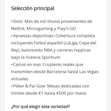
Selección principal
• Slots: Más de mil títulos provenientes de
NetEnt, Microgaming y Play’n GO
• Apuestas deportivas: Cobertura completa
incluyendo fútbol español (
LaLiga
, Copa del
Rey), baloncesto NBA y carreras hippicas
bajo la licencia Sportium
• Casino en vivo: Crupieres reales que
transmiten desde Barcelona hasta Las Vegas
virtuales
• Póker & Pai Gow: Mesas dedicadas con
límites desde €1 hasta €500 por mano
¿Por qué elegir esta variedad?