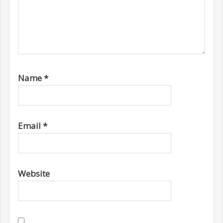
Name
*
Email
*
Website