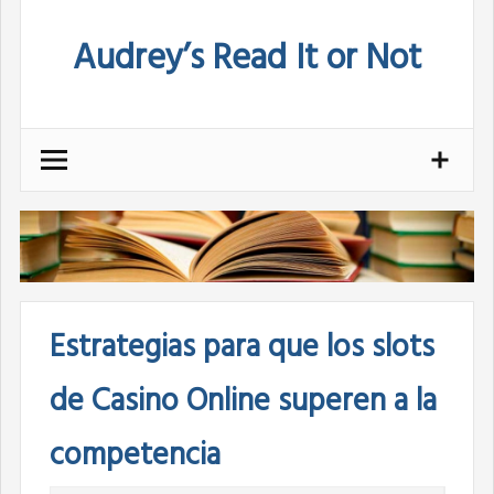
Skip
Audrey’s Read It or Not
to
content
Estrategias para que los slots
de Casino Online superen a la
competencia