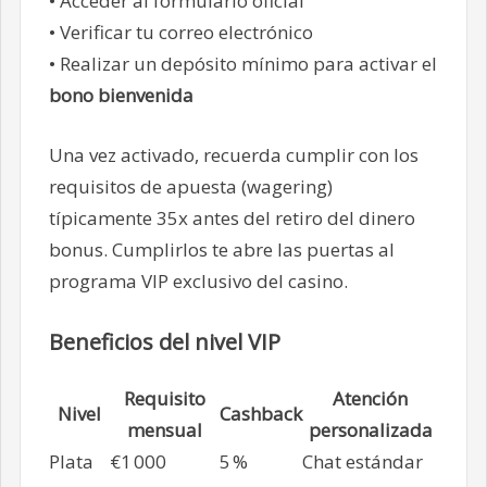
• Acceder al formulario oficial
• Verificar tu correo electrónico
• Realizar un depósito mínimo para activar el
bono bienvenida
Una vez activado, recuerda cumplir con los
requisitos de apuesta (wagering)
típicamente 35x​ antes del retiro del dinero
bonus.​ Cumplirlos te abre las puertas al
programa VIP exclusivo del casino.
Beneficios del nivel VIP
Requisito
Atención
Nivel
Cashback
mensual
personalizada
Plata
€1 000
5 %
Chat estándar