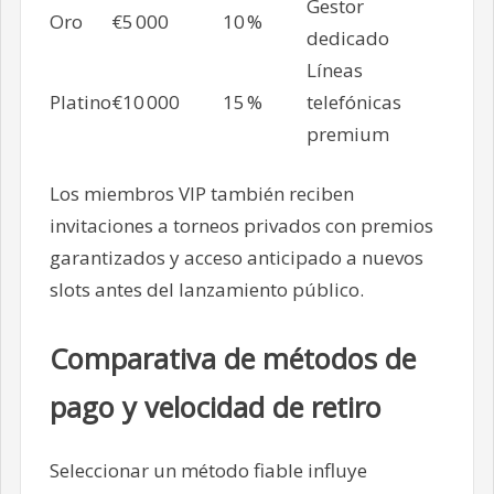
Gestor
Oro
€5 000
10 %
dedicado
Líneas
Platino
€10 000
15 %
telefónicas
premium
Los miembros VIP también reciben
invitaciones a torneos privados con premios
garantizados y acceso anticipado a nuevos
slots antes del lanzamiento público.
Comparativa de métodos de
pago y velocidad de retiro
Seleccionar un método fiable influye