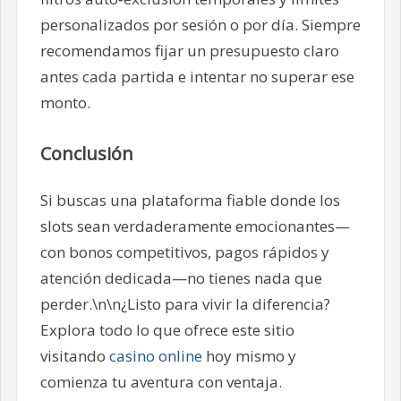
personalizados por sesión o por día.​ Siempre
recomendamos fijar un presupuesto claro
antes cada partida e intentar no superar ese
monto.
Conclusión
Si buscas una plataforma fiable donde los
slots sean verdaderamente emocionantes—
con bonos competitivos, pagos rápidos y
atención dedicada—no tienes nada que
perder.\n\n¿Listo para vivir la diferencia?
Explora todo lo que ofrece este sitio
visitando
casino online
hoy mismo y
comienza tu aventura con ventaja.