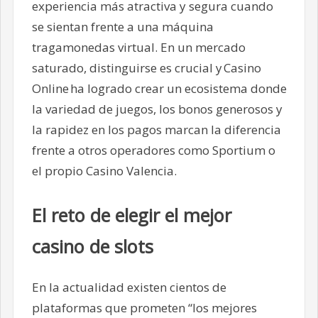
experiencia más atractiva y segura cuando
se sientan frente a una máquina
tragamonedas virtual. En un mercado
saturado, distinguirse es crucial y Casino
Online ha logrado crear un ecosistema donde
la variedad de juegos, los bonos generosos y
la rapidez en los pagos marcan la diferencia
frente a otros operadores como Sportium o
el propio Casino Valencia.
El reto de elegir el mejor
casino de slots
En la actualidad existen cientos de
plataformas que prometen “los mejores