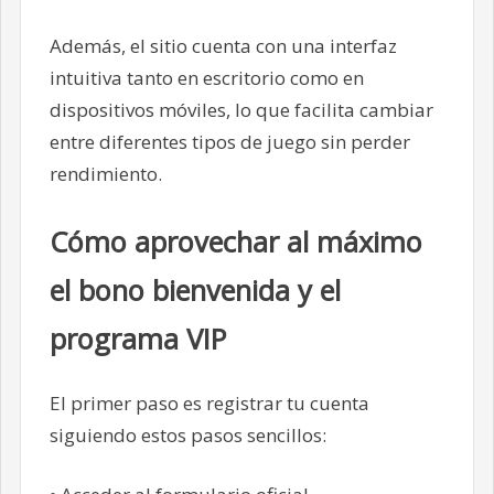
Además, el sitio cuenta con una interfaz
intuitiva tanto en escritorio como en
dispositivos móviles, lo que facilita cambiar
entre diferentes tipos de juego sin perder
rendimiento.
Cómo aprovechar al máximo
el bono bienvenida y el
programa VIP
El primer paso es registrar tu cuenta
siguiendo estos pasos sencillos: