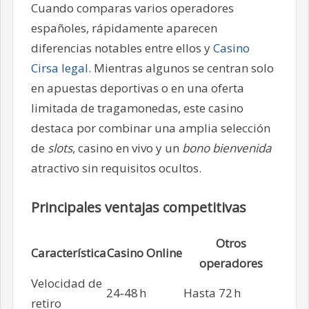
Cuando comparas varios operadores
españoles, rápidamente aparecen
diferencias notables entre ellos y
Casino
Cirsa legal
. Mientras algunos se centran solo
en apuestas deportivas o en una oferta
limitada de tragamonedas, este casino
destaca por combinar una amplia selección
de
slots
, casino en vivo y un
bono bienvenida
atractivo sin requisitos ocultos.
Principales ventajas competitivas
Otros
Característica
Casino Online
operadores
Velocidad de
24‑48 h
Hasta 72 h
retiro