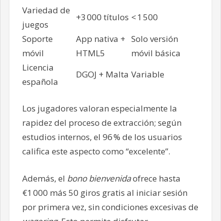
Variedad de
+3 000 títulos
< 1 500
juegos
Soporte
App nativa +
Solo versión
móvil
HTML5
móvil básica
Licencia
DGOJ + Malta
Variable
española
Los jugadores valoran especialmente la
rapidez del proceso de extracción; según
estudios internos, el 96 % de los usuarios
califica este aspecto como “excelente”.
Además, el
bono bienvenida
ofrece hasta
€1 000 más 50 giros gratis al iniciar sesión
por primera vez, sin condiciones excesivas de