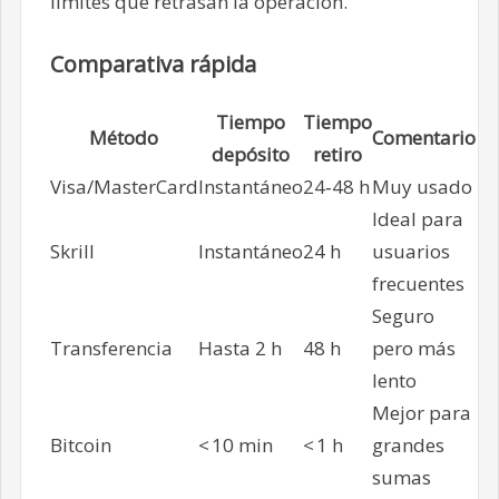
límites que retrasan la operación.
Comparativa rápida
Tiempo
Tiempo
Método
Comentario
depósito
retiro
Visa/MasterCard
Instantáneo
24‑48 h
Muy usado
Ideal para
Skrill
Instantáneo
24 h
usuarios
frecuentes
Seguro
Transferencia
Hasta 2 h
48 h
pero más
lento
Mejor para
Bitcoin
< 10 min
< 1 h
grandes
sumas