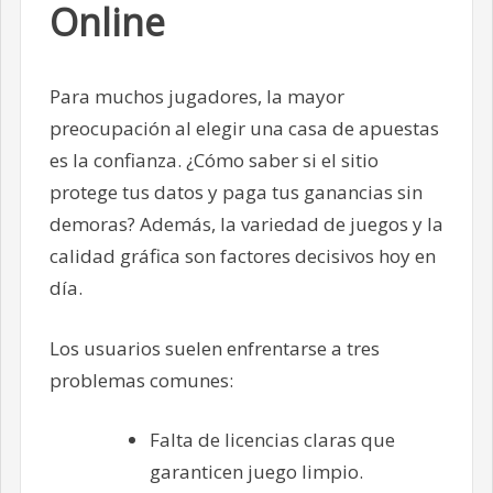
Online
Para muchos jugadores, la mayor
preocupación al elegir una casa de apuestas
es la confianza. ¿Cómo saber si el sitio
protege tus datos y paga tus ganancias sin
demoras? Además, la variedad de juegos y la
calidad gráfica son factores decisivos hoy en
día.
Los usuarios suelen enfrentarse a tres
problemas comunes:
Falta de licencias claras que
garanticen juego limpio.