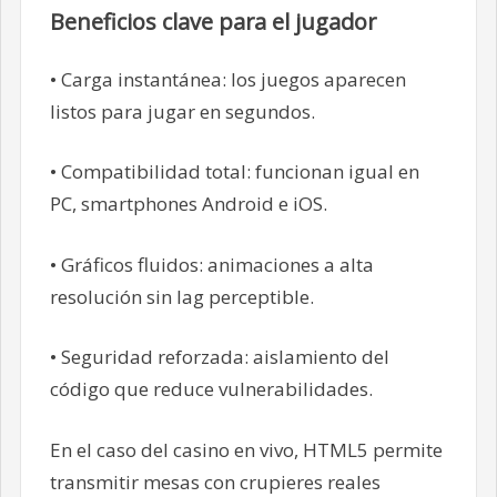
Beneficios clave para el jugador
• Carga instantánea: los juegos aparecen
listos para jugar en segundos.
• Compatibilidad total: funcionan igual en
PC, smartphones Android e iOS.
• Gráficos fluidos: animaciones a alta
resolución sin lag perceptible.
• Seguridad reforzada: aislamiento del
código que reduce vulnerabilidades.
En el caso del casino en vivo, HTML5 permite
transmitir mesas con crupieres reales