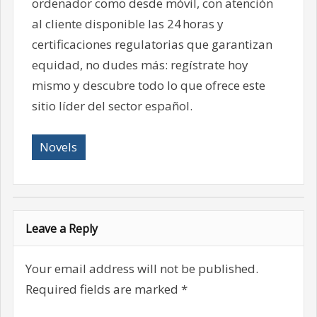
ordenador como desde móvil, con atención
al cliente disponible las 24 horas y
certificaciones regulatorias que garantizan
equidad, no dudes más: regístrate hoy
mismo y descubre todo lo que ofrece este
sitio líder del sector español.​
Novels
Leave a Reply
Your email address will not be published.
Required fields are marked
*