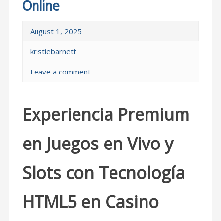
Online
August 1, 2025
kristiebarnett
Leave a comment
Experiencia Premium
en Juegos en Vivo y
Slots con Tecnología
HTML5 en Casino