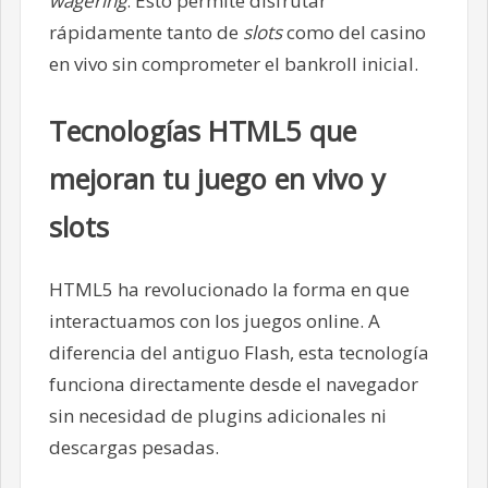
wagering
. Esto permite disfrutar
rápidamente tanto de
slots
como del casino
en vivo sin comprometer el bankroll inicial.
Tecnologías HTML5 que
mejoran tu juego en vivo y
slots
HTML5 ha revolucionado la forma en que
interactuamos con los juegos online. A
diferencia del antiguo Flash, esta tecnología
funciona directamente desde el navegador
sin necesidad de plugins adicionales ni
descargas pesadas.