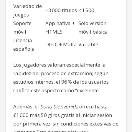
Variedad de
+3 000 títulos
< 1 500
juegos
Soporte
App nativa +
Solo versión
móvil
HTML5
móvil básica
Licencia
DGOJ + Malta
Variable
española
Los jugadores valoran especialmente la
rapidez del proceso de extracción; según
estudios internos, el 96 % de los usuarios
califica este aspecto como “excelente”.
Además, el
bono bienvenida
ofrece hasta
€1 000 más 50 giros gratis al iniciar sesión
por primera vez, sin condiciones excesivas de