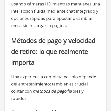
usando cámaras HD mientras mantienes una
interacción fluida mediante chat integrado y
opciones rápidas para apostar o cambiar
mesa sin recargar la página.
Métodos de pago y velocidad
de retiro: lo que realmente
importa
Una experiencia completa no solo depende
del entretenimiento; también es crucial
contar con
métodos de pago
fiables y
rápidos.