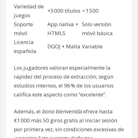
Variedad de
+3 000 títulos
< 1 500
juegos
Soporte
App nativa +
Solo versión
móvil
HTML5
móvil básica
Licencia
DGOJ + Malta
Variable
española
Los jugadores valoran especialmente la
rapidez del proceso de extracción; según
estudios internos, el 96 % de los usuarios
califica este aspecto como “excelente”.
Además, el
bono bienvenida
ofrece hasta
€1 000 más 50 giros gratis al iniciar sesión
por primera vez, sin condiciones excesivas de