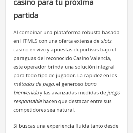
casino para tu próxima
partida
Al combinar una plataforma robusta basada
en HTML5 con una oferta extensa de
slots
,
casino en vivo y apuestas deportivas bajo el
paraguas del reconocido Casino Valencia,
este operador brinda una solución integral
para todo tipo de jugador. La rapidez en los
métodos de pago
, el generoso
bono
bienvenida
y las avanzadas medidas de
juego
responsable
hacen que destacar entre sus
competidores sea natural.
Si buscas una experiencia fluida tanto desde