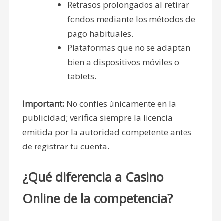
Retrasos prolongados al retirar
fondos mediante los métodos de
pago habituales.
Plataformas que no se adaptan
bien a dispositivos móviles o
tablets.
Important:
No confíes únicamente en la
publicidad; verifica siempre la licencia
emitida por la autoridad competente antes
de registrar tu cuenta.
¿Qué diferencia a Casino
Online de la competencia?