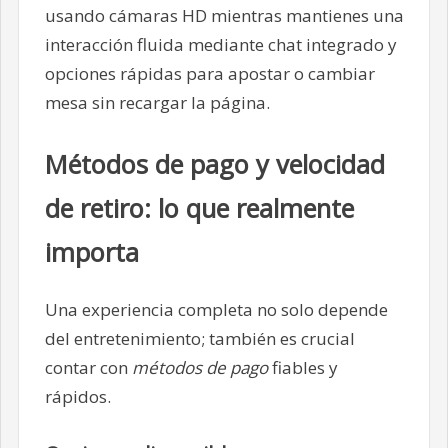
usando cámaras HD mientras mantienes una
interacción fluida mediante chat integrado y
opciones rápidas para apostar o cambiar
mesa sin recargar la página.
Métodos de pago y velocidad
de retiro: lo que realmente
importa
Una experiencia completa no solo depende
del entretenimiento; también es crucial
contar con
métodos de pago
fiables y
rápidos.