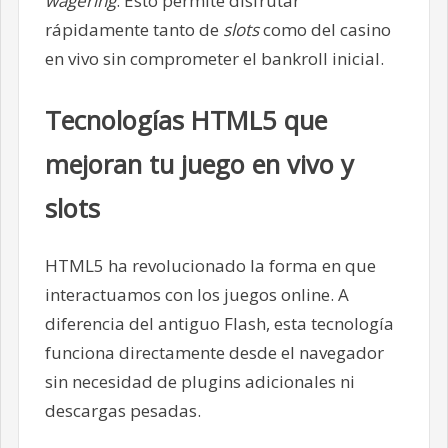
wagering
. Esto permite disfrutar
rápidamente tanto de
slots
como del casino
en vivo sin comprometer el bankroll inicial.
Tecnologías HTML5 que
mejoran tu juego en vivo y
slots
HTML5 ha revolucionado la forma en que
interactuamos con los juegos online. A
diferencia del antiguo Flash, esta tecnología
funciona directamente desde el navegador
sin necesidad de plugins adicionales ni
descargas pesadas.