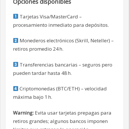
Opciones disponibles
Tarjetas Visa/MasterCard –
procesamiento inmediato para depósitos.
Monederos electrónicos (Skrill, Neteller) –
retiros promedio 24 h.
Transferencias bancarias – seguros pero
pueden tardar hasta 48 h.
Criptomonedas (BTC/ETH) – velocidad
máxima bajo 1 h.
Warning:
Evita usar tarjetas prepagas para
retiros grandes; algunos bancos imponen