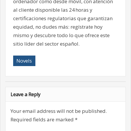
ordenador como desde móvil, con atención
al cliente disponible las 24 horas y
certificaciones regulatorias que garantizan
equidad, no dudes más: regístrate hoy
mismo y descubre todo lo que ofrece este
sitio líder del sector español.​
Novels
Leave a Reply
Your email address will not be published.
Required fields are marked
*