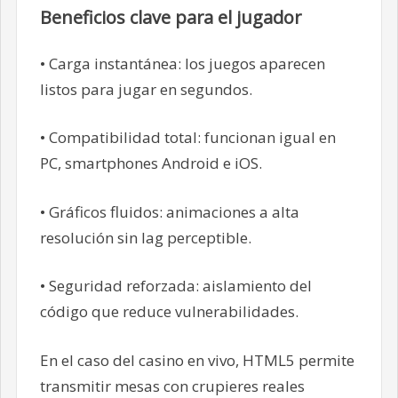
Beneficios clave para el jugador
• Carga instantánea: los juegos aparecen
listos para jugar en segundos.
• Compatibilidad total: funcionan igual en
PC, smartphones Android e iOS.
• Gráficos fluidos: animaciones a alta
resolución sin lag perceptible.
• Seguridad reforzada: aislamiento del
código que reduce vulnerabilidades.
En el caso del casino en vivo, HTML5 permite
transmitir mesas con crupieres reales