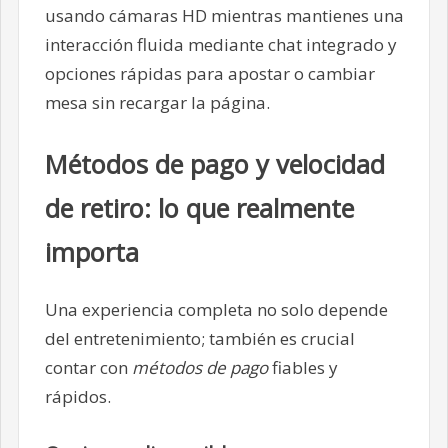
usando cámaras HD mientras mantienes una
interacción fluida mediante chat integrado y
opciones rápidas para apostar o cambiar
mesa sin recargar la página.
Métodos de pago y velocidad
de retiro: lo que realmente
importa
Una experiencia completa no solo depende
del entretenimiento; también es crucial
contar con
métodos de pago
fiables y
rápidos.