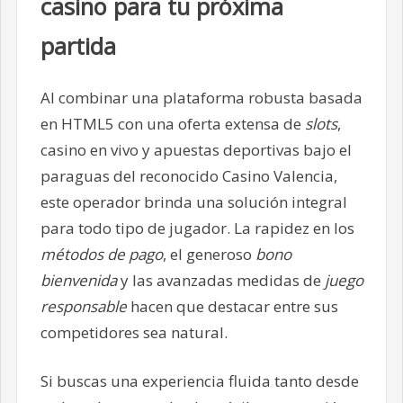
casino para tu próxima
partida
Al combinar una plataforma robusta basada
en HTML5 con una oferta extensa de
slots
,
casino en vivo y apuestas deportivas bajo el
paraguas del reconocido Casino Valencia,
este operador brinda una solución integral
para todo tipo de jugador. La rapidez en los
métodos de pago
, el generoso
bono
bienvenida
y las avanzadas medidas de
juego
responsable
hacen que destacar entre sus
competidores sea natural.
Si buscas una experiencia fluida tanto desde