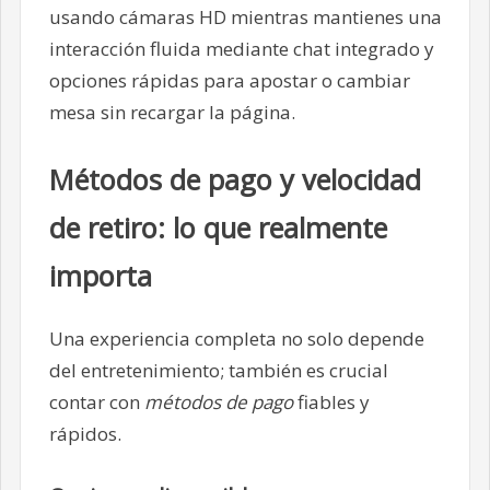
usando cámaras HD mientras mantienes una
interacción fluida mediante chat integrado y
opciones rápidas para apostar o cambiar
mesa sin recargar la página.
Métodos de pago y velocidad
de retiro: lo que realmente
importa
Una experiencia completa no solo depende
del entretenimiento; también es crucial
contar con
métodos de pago
fiables y
rápidos.