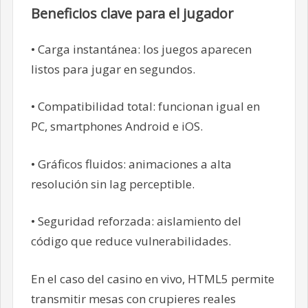
Beneficios clave para el jugador
• Carga instantánea: los juegos aparecen
listos para jugar en segundos.
• Compatibilidad total: funcionan igual en
PC, smartphones Android e iOS.
• Gráficos fluidos: animaciones a alta
resolución sin lag perceptible.
• Seguridad reforzada: aislamiento del
código que reduce vulnerabilidades.
En el caso del casino en vivo, HTML5 permite
transmitir mesas con crupieres reales