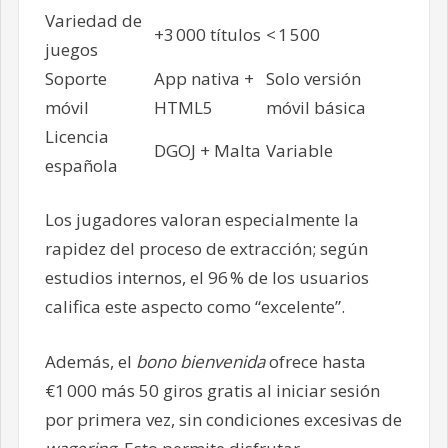
Variedad de
+3 000 títulos
< 1 500
juegos
Soporte
App nativa +
Solo versión
móvil
HTML5
móvil básica
Licencia
DGOJ + Malta
Variable
española
Los jugadores valoran especialmente la
rapidez del proceso de extracción; según
estudios internos, el 96 % de los usuarios
califica este aspecto como “excelente”.
Además, el
bono bienvenida
ofrece hasta
€1 000 más 50 giros gratis al iniciar sesión
por primera vez, sin condiciones excesivas de