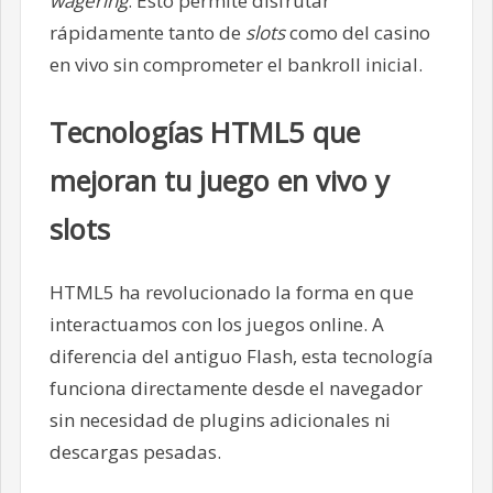
wagering
. Esto permite disfrutar
rápidamente tanto de
slots
como del casino
en vivo sin comprometer el bankroll inicial.
Tecnologías HTML5 que
mejoran tu juego en vivo y
slots
HTML5 ha revolucionado la forma en que
interactuamos con los juegos online. A
diferencia del antiguo Flash, esta tecnología
funciona directamente desde el navegador
sin necesidad de plugins adicionales ni
descargas pesadas.