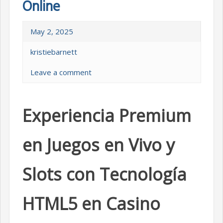
Online
May 2, 2025
kristiebarnett
Leave a comment
Experiencia Premium
en Juegos en Vivo y
Slots con Tecnología
HTML5 en Casino