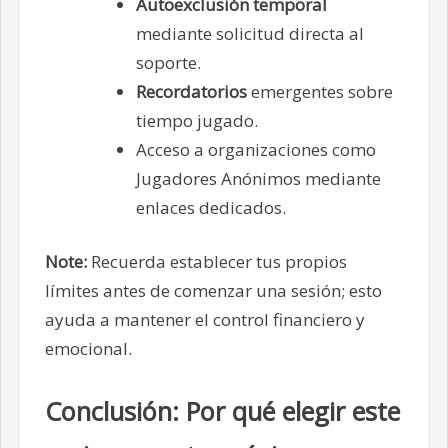
Autoexclusión temporal
mediante solicitud directa al
soporte.
Recordatorios
emergentes sobre
tiempo jugado.
Acceso a organizaciones como
Jugadores Anónimos mediante
enlaces dedicados.
Note:
Recuerda establecer tus propios
límites antes de comenzar una sesión; esto
ayuda a mantener el control financiero y
emocional.
Conclusión: Por qué elegir este