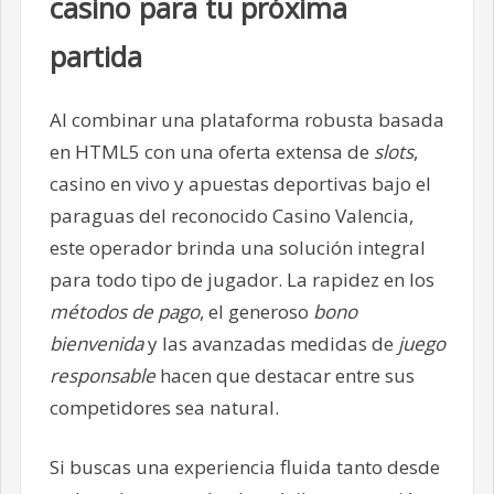
casino para tu próxima
partida
Al combinar una plataforma robusta basada
en HTML5 con una oferta extensa de
slots
,
casino en vivo y apuestas deportivas bajo el
paraguas del reconocido Casino Valencia,
este operador brinda una solución integral
para todo tipo de jugador. La rapidez en los
métodos de pago
, el generoso
bono
bienvenida
y las avanzadas medidas de
juego
responsable
hacen que destacar entre sus
competidores sea natural.
Si buscas una experiencia fluida tanto desde