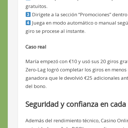
gratuitos.
Dirígete a la sección “Promociones” dentro
Juega en modo automático o manual según 
giro se procese al instante.
Caso real
María empezó con €10 y usó sus 20 giros grat
Zero‑Lag logró completar los giros en meno
ganadora que le devolvió €25 adicionales ant
del bono.
Seguridad y confianza en cada 
Además del rendimiento técnico, Casino Onlin