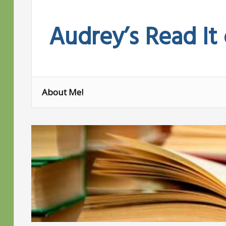
Skip
to
Audrey’s Read It
content
About Me!