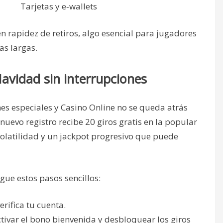
Tarjetas y e‑wallets
n rapidez de retiros, algo esencial para jugadores
as largas.
Navidad sin interrupciones
es especiales y Casino Online no se queda atrás
uevo registro recibe 20 giros gratis en la popular
volatilidad y un jackpot progresivo que puede
ue estos pasos sencillos:
erifica tu cuenta.
tivar el bono bienvenida y desbloquear los giros