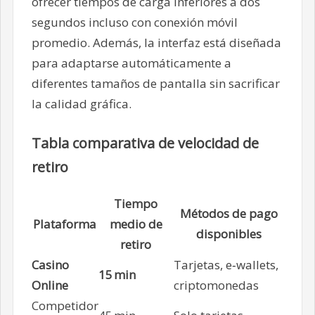
ofrecer tiempos de carga inferiores a dos
segundos incluso con conexión móvil
promedio. Además, la interfaz está diseñada
para adaptarse automáticamente a
diferentes tamaños de pantalla sin sacrificar
la calidad gráfica.
Tabla comparativa de velocidad de
retiro
Tiempo
Métodos de pago
Plataforma
medio de
disponibles
retiro
Casino
Tarjetas, e‑wallets,
15 min
Online
criptomonedas
Competidor