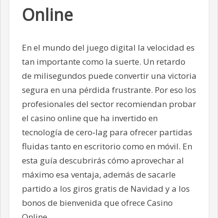
Online
En el mundo del juego digital la velocidad es
tan importante como la suerte. Un retardo
de milisegundos puede convertir una victoria
segura en una pérdida frustrante. Por eso los
profesionales del sector recomiendan probar
el casino online que ha invertido en
tecnología de cero‑lag para ofrecer partidas
fluidas tanto en escritorio como en móvil. En
esta guía descubrirás cómo aprovechar al
máximo esa ventaja, además de sacarle
partido a los giros gratis de Navidad y a los
bonos de bienvenida que ofrece Casino
Online.