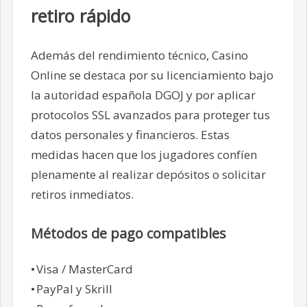
retiro rápido
Además del rendimiento técnico, Casino
Online se destaca por su licenciamiento bajo
la autoridad española DGOJ y por aplicar
protocolos SSL avanzados para proteger tus
datos personales y financieros. Estas
medidas hacen que los jugadores confíen
plenamente al realizar depósitos o solicitar
retiros inmediatos.
Métodos de pago compatibles
• Visa / MasterCard
• PayPal y Skrill