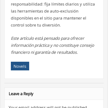
responsabilidad: fija límites diarios y utiliza
las herramientas de auto‑exclusión
disponibles en el sitio para mantener el
control sobre tu diversión.
Este artículo está pensado para ofrecer
información práctica y no constituye consejo
financiero ni garantía de resultados.
Novels
Leave a Reply
Your email address will not be published.