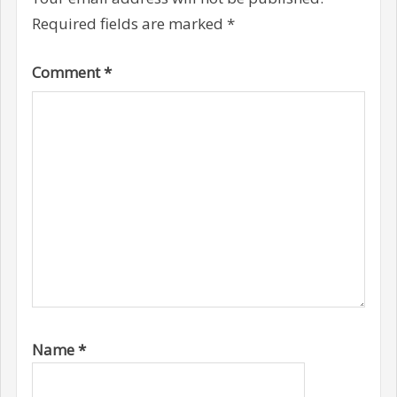
Required fields are marked
*
Comment
*
Name
*