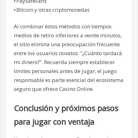
• Paysafecard
• Bitcoin y otras criptomonedas
Al combinar estos métodos con tiempos
medios de retiro inferiores a veinte minutos,
el sitio elimina una preocupación frecuente
entre los usuarios novatos: “¿Cuánto tardará
mi dinero?”. Recuerda siempre establecer
límites personales antes de jugar; el juego
responsable es parte esencial del ecosistema
seguro que ofrece Casino Online.
Conclusión y próximos pasos
para jugar con ventaja