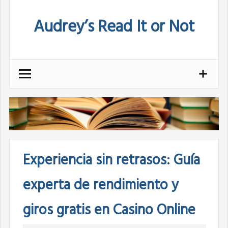
Skip
Audrey’s Read It or Not
to
content
Experiencia sin retrasos: Guía
experta de rendimiento y
giros gratis en Casino Online