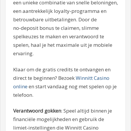
een unieke combinatie van snelle beloningen,
een aantrekkelijk loyalty‑programma en
betrouwbare uitbetalingen. Door de
no‑deposit bonus te claimen, slimme
spelkeuzes te maken en verantwoord te
spelen, haal je het maximale uit je mobiele
ervaring.
Klaar om de gratis credits te ontvangen en
direct te beginnen? Bezoek
Winnitt Casino
online
en start vandaag nog met spelen op je
telefoon.
Verantwoord gokken
: Speel altijd binnen je
financiële mogelijkheden en gebruik de
limiet‑instellingen die Winnitt Casino