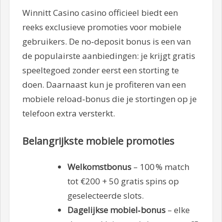
Winnitt Casino casino officieel biedt een
reeks exclusieve promoties voor mobiele
gebruikers. De no‑deposit bonus is een van
de populairste aanbiedingen: je krijgt gratis
speeltegoed zonder eerst een storting te
doen. Daarnaast kun je profiteren van een
mobiele reload‑bonus die je stortingen op je
telefoon extra versterkt.
Belangrijkste mobiele promoties
Welkomstbonus
– 100 % match
tot €200 + 50 gratis spins op
geselecteerde slots.
Dagelijkse mobiel‑bonus
– elke