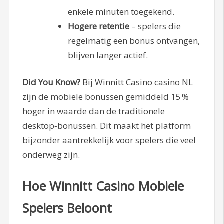
enkele minuten toegekend.
Hogere retentie
– spelers die
regelmatig een bonus ontvangen,
blijven langer actief.
Did You Know?
Bij Winnitt Casino casino NL
zijn de mobiele bonussen gemiddeld 15 %
hoger in waarde dan de traditionele
desktop‑bonussen. Dit maakt het platform
bijzonder aantrekkelijk voor spelers die veel
onderweg zijn.
Hoe Winnitt Casino Mobiele
Spelers Beloont