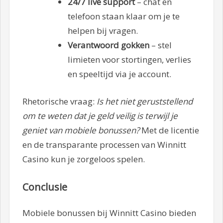
24/7 live support
– chat en
telefoon staan klaar om je te
helpen bij vragen.
Verantwoord gokken
– stel
limieten voor stortingen, verlies
en speeltijd via je account.
Rhetorische vraag:
Is het niet geruststellend
om te weten dat je geld veilig is terwijl je
geniet van mobiele bonussen?
Met de licentie
en de transparante processen van Winnitt
Casino kun je zorgeloos spelen.
Conclusie
Mobiele bonussen bij Winnitt Casino bieden