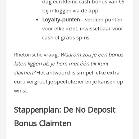
dag een kleine cash‑bonus van €5
bij inloggen via de app.
Loyalty‑punten
– verdien punten
voor elke inzet, inwisselbaar voor
cash of gratis spins.
Rhetorische vraag:
Waarom zou je een bonus
laten liggen als je hem met één tik kunt
claimen?
Het antwoord is simpel: elke extra
euro vergroot je speelplezier en je kansen op
winst.
Stappenplan: De No Deposit
Bonus Claimten