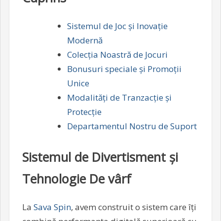
Sistemul de Joc și Inovație
Modernă
Colecția Noastră de Jocuri
Bonusuri speciale și Promoții
Unice
Modalități de Tranzacție și
Protecție
Departamentul Nostru de Suport
Sistemul de Divertisment și
Tehnologie De vârf
La
Sava Spin
, avem construit o sistem care îți