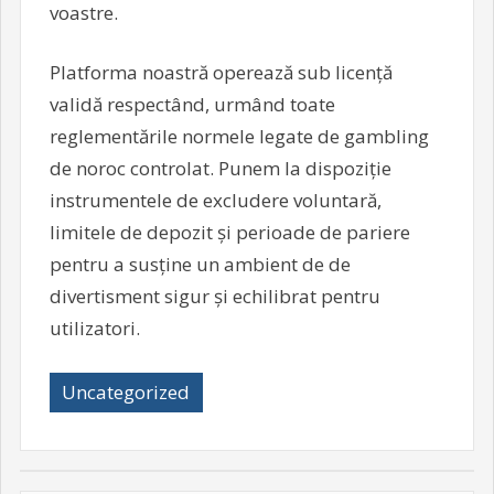
voastre.
Platforma noastră operează sub licență
validă respectând, urmând toate
reglementările normele legate de gambling
de noroc controlat. Punem la dispoziție
instrumentele de excludere voluntară,
limitele de depozit și perioade de pariere
pentru a susține un ambient de de
divertisment sigur și echilibrat pentru
utilizatori.
Uncategorized