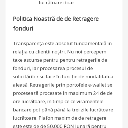
lucrătoare doar
Politica Noastră de de Retragere
fonduri
Transparența este absolut fundamentală în
relaţia cu clienții noștri. Nu noi percepem
taxe ascunse pentru pentru retragerile de
fonduri, iar procesarea procesul de
solicitărilor se face în funcție de modalitatea
aleasă. Retragerile prin portofele e-wallet se
procesează procesate în maximum 24 de de
ore lucrătoare, în timp ce ce viramentele
bancare pot până până la trei zile lucrătoare
lucrătoare. Plafon maxim de de retragere
este este de de 50.000 RON lunară pentru