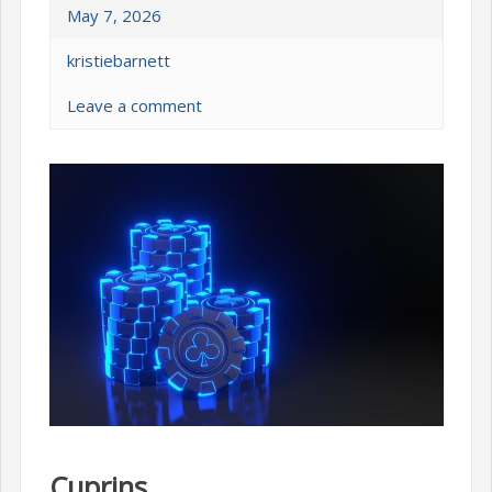
May 7, 2026
kristiebarnett
Leave a comment
Cuprins