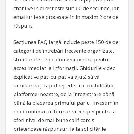
chat live în direct este sub 60 de secunde, iar
emailurile se procesate în în maxim 2 ore de
răspuns.
Secțiunea FAQ largă include peste 150 de de
categorii de întrebări frecvente organizate,
structurate pe pe domenii pentru pentru
acces imediat la informații. Ghidurile video
explicative pas-cu-pas va ajută să vă
familiarizați rapid repede cu capabilitățile
platformei noastre, de la înregistrare până
până la plasarea primului pariu. Investim în
mod continuu în formarea echipei pentru a
oferi nivel de mai bune calificare și
prietenoase răspunsuri la la solicitările