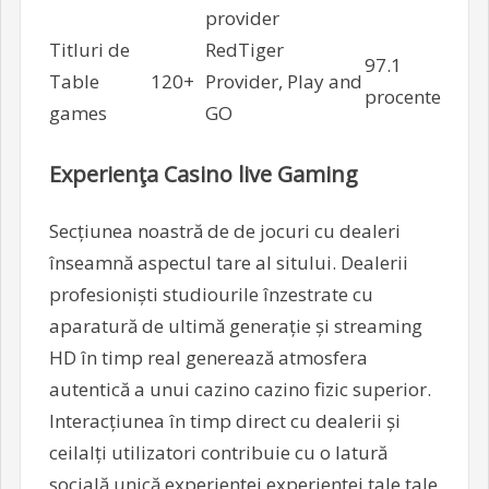
provider
Titluri de
RedTiger
97.1
Table
120+
Provider, Play and
procente
games
GO
Experienţa Casino live Gaming
Secțiunea noastră de de jocuri cu dealeri
înseamnă aspectul tare al sitului. Dealerii
profesioniști studiourile înzestrate cu
aparatură de ultimă generație și streaming
HD în timp real generează atmosfera
autentică a unui cazino cazino fizic superior.
Interacțiunea în timp direct cu dealerii și
ceilalți utilizatori contribuie cu o latură
socială unică experienței experienţei tale tale