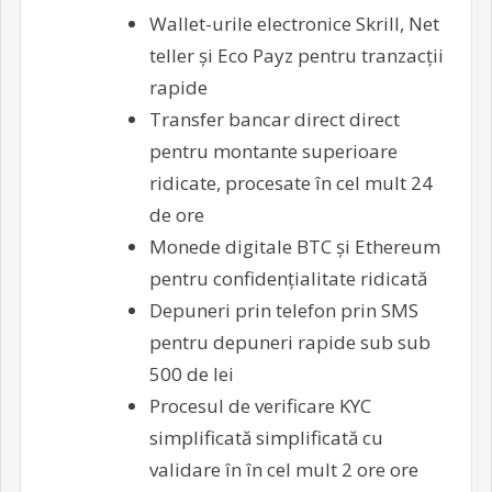
Wallet-urile electronice Skrill, Net
teller și Eco Payz pentru tranzacții
rapide
Transfer bancar direct direct
pentru montante superioare
ridicate, procesate în cel mult 24
de ore
Monede digitale BTC și Ethereum
pentru confidențialitate ridicată
Depuneri prin telefon prin SMS
pentru depuneri rapide sub sub
500 de lei
Procesul de verificare KYC
simplificată simplificată cu
validare în în cel mult 2 ore ore