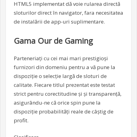
HTML5 implementat dă voie rularea directă
sloturilor direct în navigator, fara necesitatea
de instalării de app-uri suplimentare.
Gama Our de Gaming
Parteneriați cu cei mai mari prestigioși
furnizori din domeniu pentru a vă pune la
dispoziție o selecție largă de sloturi de
calitate. Fiecare titlul prezentat este testat
strict pentru corectitudine și și transparență,
asigurându-ne că orice spin pune la
dispoziție probabilități reale de câștig de
profit.