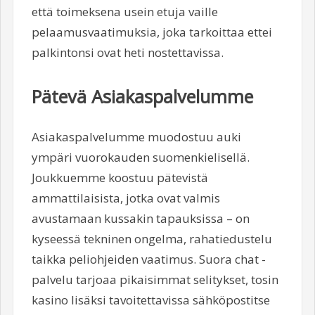
että toimeksena usein etuja vaille
pelaamusvaatimuksia, joka tarkoittaa ettei
palkintonsi ovat heti nostettavissa.
Pätevä Asiakaspalvelumme
Asiakaspalvelumme muodostuu auki
ympäri vuorokauden suomenkielisellä.
Joukkuemme koostuu pätevistä
ammattilaisista, jotka ovat valmis
avustamaan kussakin tapauksissa – on
kyseessä tekninen ongelma, rahatiedustelu
taikka peliohjeiden vaatimus. Suora chat -
palvelu tarjoaa pikaisimmat selitykset, tosin
kasino lisäksi tavoitettavissa sähköpostitse