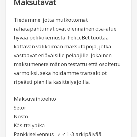
Maksutavat
Tiedämme, jotta mutkottomat
rahatapahtumat ovat olennainen osa-alue
hyvää pelikokemusta. FeliceBet tuottaa
kattavan valikoiman maksutapoja, jotka
vastaavat eriäväisille pelaajille. Jokainen
maksumenetelmät on testattu että osoitettu
varmoiksi, sekä hoidamme transaktiot
ripeästi pienillä käsittelyajoilla.
Maksuvaihtoehto
Setor
Nosto
Käsittelyaika
Pankkiselvennus
✓
✓
1-3 arkipäivää