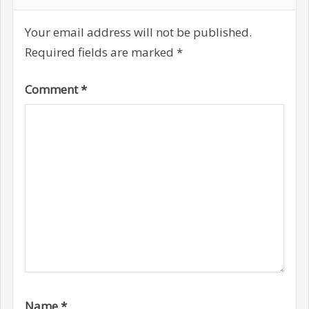
Your email address will not be published.
Required fields are marked
*
Comment
*
Name
*