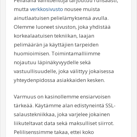
Pelialalla vaihtoehtoja tarjoutuu runsaasti,
mutta
verkkosivusto
nousee muista
ainutlaatuisen pelielämyksensä avulla.
Olemme luoneet sivuston, joka yhdistää
korkealaatuisen tekniikan, laajan
pelimäärän ja käyttäjien tarpeiden
huomioimisen. Toimintamalliimme
nojautuu läpinäkyvyydelle sekä
vastuullisuudelle, joka välittyy jokaisessa
yhteydenpidossa asiakkaiden kesken.
Varmuus on kasinollemme ensiarvoisen
tärkeää. Käytämme alan edistyneintä SSL-
salaustekniikkaa, joka varjelee jokainen
liikuteltavat data sekä maksulliset siirrot.
Pelilisenssimme takaa, ettei koko