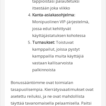
tappioistasi palautetuksi
itsestään joka viikko
Kanta-asiakasohjelma:
Monipuolinen VIP-järjestelmä,
jossa edut kehittyvät
käyttäjästatuksen kohotessa
Turnaukset:
Toistuvat
kamppailut, joissa pystyt
kamppailla muita käyttäjiä
vastaan kallisarvoista
palkinnoista
Bonussääntömme ovat toimialan
tasapuolisempia. Kierrätysvaatimukset ovat
asetettu reiluksi, ja ne ovat mahdollista
täyttää tavanomaisella pelaamisella. Paitsi