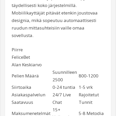
täydellisesti koko järjestelmillä.
Mobiilikayttäjät pitävät etenkin joustovaa
designia, mikä sopeutuu automaattisesti
ruudun mittasuhteisiin vaille omaa
sovellusta.
Piirre
FeliceBet
Alan Keskiarvo
Suunnilleen
Pelien Määrä
800-1200
2500
Siirtoaika
0-24 tuntia
1-5 vrk
Asiakaspalvelun
24/7 Live
Rajoitetut
Saatavuus
Chat
Tunnit
15+
Maksumenetelmät
5-8 Metodia