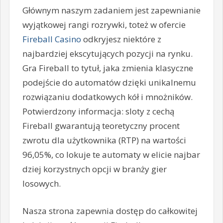
Głównym naszym zadaniem jest zapewnianie
wyjątkowej rangi rozrywki, toteż w ofercie
Fireball Casino
odkryjesz niektóre z
najbardziej ekscytujących pozycji na rynku.
Gra Fireball to tytuł, jaka zmienia klasyczne
podejście do automatów dzięki unikalnemu
rozwiązaniu dodatkowych kół i mnożników.
Potwierdzony informacja: sloty z cechą
Fireball gwarantują teoretyczny procent
zwrotu dla użytkownika (RTP) na wartości
96,05%, co lokuje te automaty w elicie najbar
dziej korzystnych opcji w branży gier
losowych.
Nasza strona zapewnia dostęp do całkowitej