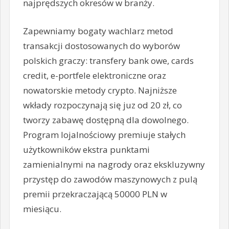
najprędszych okresów w branży.
Zapewniamy bogaty wachlarz metod
transakcji dostosowanych do wyborów
polskich graczy: transfery bank owe, cards
credit, e-portfele elektroniczne oraz
nowatorskie metody crypto. Najniższe
wkłady rozpoczynają się juz od 20 zł, co
tworzy zabawę dostępną dla dowolnego.
Program lojalnościowy premiuje stałych
użytkowników ekstra punktami
zamienialnymi na nagrody oraz ekskluzywny
przystęp do zawodów maszynowych z pulą
premii przekraczającą 50000 PLN w
miesiącu.