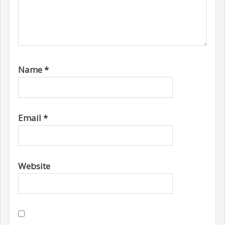
Name
*
Email
*
Website