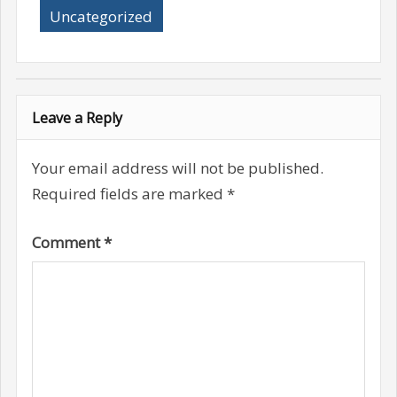
Uncategorized
Leave a Reply
Your email address will not be published.
Required fields are marked
*
Comment
*