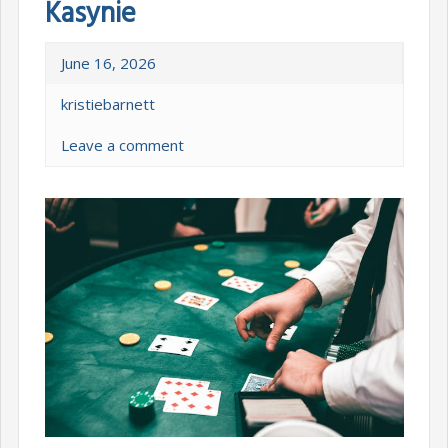
Kasynie
June 16, 2026
kristiebarnett
Leave a comment