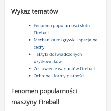
Wykaz tematów
Fenomen popularności slotu
Fireball
Mechanika rozgrywki i specjalne
cechy
Taktyki doświadczonych
użytkowników
Zestawienie wariantów Fireball
Ochrona i formy płatności
Fenomen popularności
maszyny Fireball