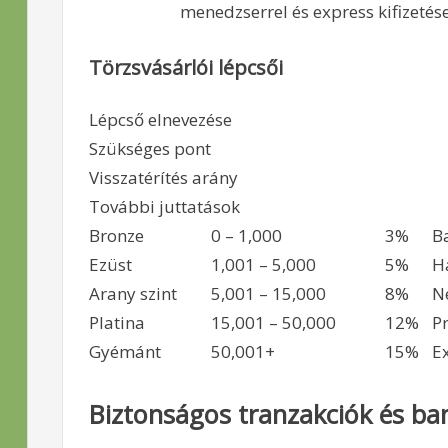
menedzserrel és express kifizetés
Törzsvásárlói lépcsői
Lépcső elnevezése
Szükséges pont
Visszatérítés arány
További juttatások
Bronze
0 – 1,000
3%
B
Ezüst
1,001 – 5,000
5%
Ha
Arany szint
5,001 – 15,000
8%
N
Platina
15,001 – 50,000
12%
Pr
Gyémánt
50,001+
15%
Ex
Biztonságos tranzakciók és b