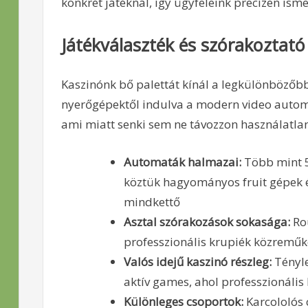
konkrét játéknál, így ügyfeleink precízen isme
Játékválaszték és szórakoztató
Kaszinónk bő palettát kínál a legkülönbözőbb 
nyerőgépektől indulva a modern video auto
ami miatt senki sem ne távozzon használatlan
Automaták halmazai:
Több mint 5
köztük hagyományos fruit gépek é
mindkettő
Asztal szórakozások sokasága:
Rou
professzionális krupiék közremű
Valós idejű kaszinó részleg:
Tényle
aktív games, ahol professzionális
Különleges csoportok:
Karcololós 