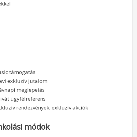
ekkel
asic támogatás
vi exkluzív jutalom
évnapi meglepetés
ivát ügyfélreferens
kluzív rendezvények, exkluzív akciók
ankolási módok