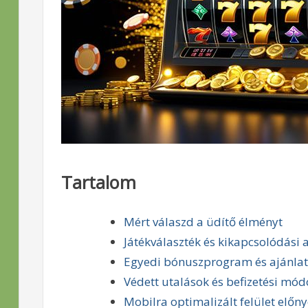
Tartalom
Mért válaszd a üdítő élményt
Játékválaszték és kikapcsolódási a
Egyedi bónuszprogram és ajánlat
Védett utalások és befizetési mód
Mobilra optimalizált felület előny