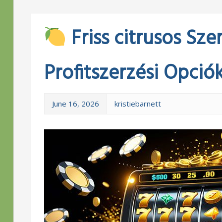
Friss citrusos Sze
Profitszerzési Opci
June 16, 2026
kristiebarnett