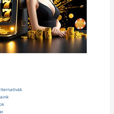
lternatívák
aink
ok
ei