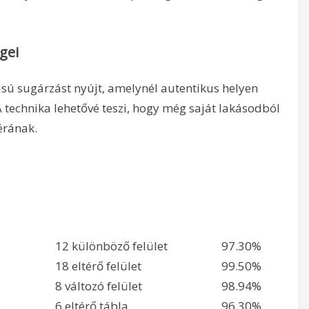
gei
sú sugárzást nyújt, amelynél autentikus helyen
A technika lehetővé teszi, hogy még saját lakásodból
érának.
12 különböző felület
97.30%
18 eltérő felület
99.50%
8 változó felület
98.94%
6 eltérő tábla
96.30%