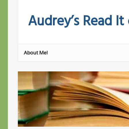
Skip
to
Audrey’s Read It
content
About Me!