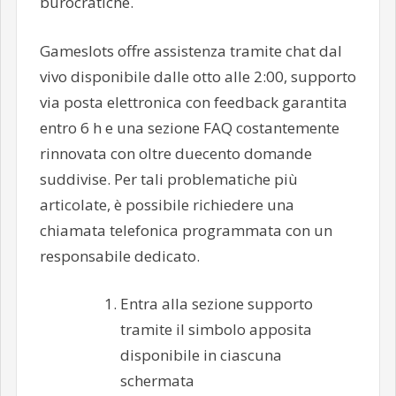
burocratiche.
Gameslots offre assistenza tramite chat dal
vivo disponibile dalle otto alle 2:00, supporto
via posta elettronica con feedback garantita
entro 6 h e una sezione FAQ costantemente
rinnovata con oltre duecento domande
suddivise. Per tali problematiche più
articolate, è possibile richiedere una
chiamata telefonica programmata con un
responsabile dedicato.
Entra alla sezione supporto
tramite il simbolo apposita
disponibile in ciascuna
schermata