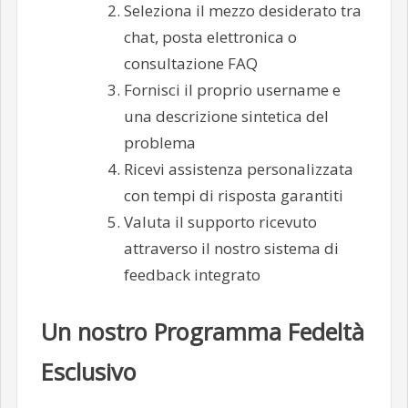
Seleziona il mezzo desiderato tra
chat, posta elettronica o
consultazione FAQ
Fornisci il proprio username e
una descrizione sintetica del
problema
Ricevi assistenza personalizzata
con tempi di risposta garantiti
Valuta il supporto ricevuto
attraverso il nostro sistema di
feedback integrato
Un nostro Programma Fedeltà
Esclusivo