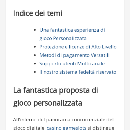
Indice dei temi
Una fantastica esperienza di
gioco Personalizzata
Protezione e licenze di Alto Livello
Metodi di pagamento Versatili
Supporto utenti Multicanale
Il nostro sistema fedeltà riservato
La fantastica proposta di
gioco personalizzata
All’interno del panorama concorrenziale del
gioco digitale,
casino gameslots
si distingue