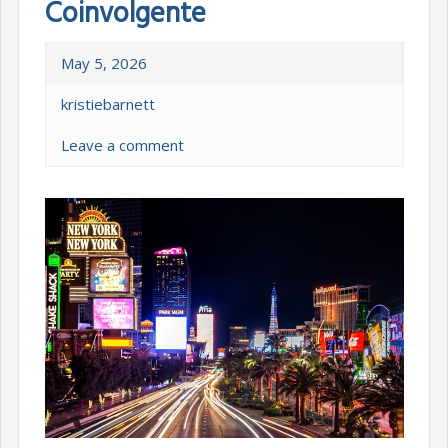
Coinvolgente
May 5, 2026
kristiebarnett
Leave a comment