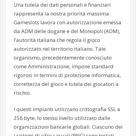
Una tutela dei dati personali e finanziari
rappresenta la nostra priorità massima.
Gameslots lavora con autorizzazione emessa
da ADM delle dogane e dei Monopoli (ADM),
l’autorità italiana che regola il gioco
autorizzato nel territorio italiano. Tale
organismo, precedentemente conosciuto
come Amministrazione, impone standard
rigorosi in termini di protezione informatica,
correttezza del gioco e tutela dei giocatori a
rischio.
I questi impianti utilizzano crittografia SSL a
256 byte, lo stesso livello utilizzato dalle
organizzazioni bancarie globali. Ciascuno dei
i sistemi di cifre casuali (RNG) sono testati