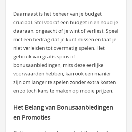
Daarnaast is het beheer van je budget
cruciaal. Stel vooraf een budget in en houd je
daaraan, ongeacht of je wint of verliest. Speel
met een bedrag dat je kunt missen en laat je
niet verleiden tot overmatig spelen. Het
gebruik van gratis spins of
bonusaanbiedingen, mits deze eerlijke
voorwaarden hebben, kan ook een manier
zijn om langer te spelen zonder extra kosten
en zo toch kans te maken op mooie prijzen.
Het Belang van Bonusaanbiedingen
en Promoties