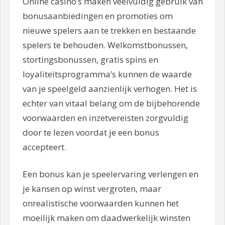
Online casino’s maken veelvuldig gebruik van
bonusaanbiedingen en promoties om
nieuwe spelers aan te trekken en bestaande
spelers te behouden. Welkomstbonussen,
stortingsbonussen, gratis spins en
loyaliteitsprogramma’s kunnen de waarde
van je speelgeld aanzienlijk verhogen. Het is
echter van vitaal belang om de bijbehorende
voorwaarden en inzetvereisten zorgvuldig
door te lezen voordat je een bonus
accepteert.
Een bonus kan je speelervaring verlengen en
je kansen op winst vergroten, maar
onrealistische voorwaarden kunnen het
moeilijk maken om daadwerkelijk winsten