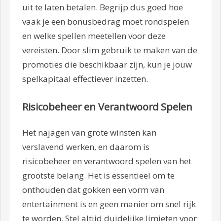
uit te laten betalen. Begrijp dus goed hoe
vaak je een bonusbedrag moet rondspelen
en welke spellen meetellen voor deze
vereisten. Door slim gebruik te maken van de
promoties die beschikbaar zijn, kun je jouw
spelkapitaal effectiever inzetten.
Risicobeheer en Verantwoord Spelen
Het najagen van grote winsten kan
verslavend werken, en daarom is
risicobeheer en verantwoord spelen van het
grootste belang. Het is essentieel om te
onthouden dat gokken een vorm van
entertainment is en geen manier om snel rijk
te worden. Stel altijd duidelijke limieten voor