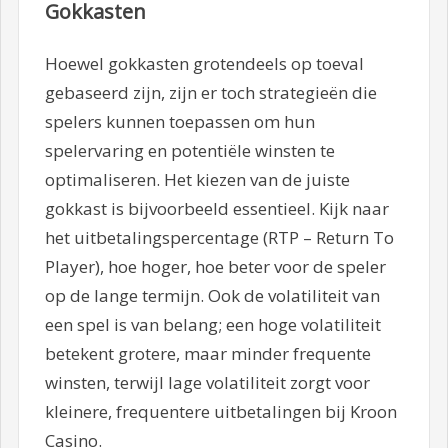
Gokkasten
Hoewel gokkasten grotendeels op toeval
gebaseerd zijn, zijn er toch strategieën die
spelers kunnen toepassen om hun
spelervaring en potentiële winsten te
optimaliseren. Het kiezen van de juiste
gokkast is bijvoorbeeld essentieel. Kijk naar
het uitbetalingspercentage (RTP – Return To
Player), hoe hoger, hoe beter voor de speler
op de lange termijn. Ook de volatiliteit van
een spel is van belang; een hoge volatiliteit
betekent grotere, maar minder frequente
winsten, terwijl lage volatiliteit zorgt voor
kleinere, frequentere uitbetalingen bij Kroon
Casino.