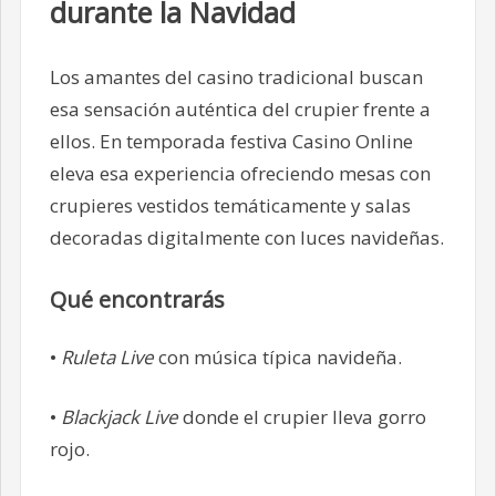
durante la Navidad
Los amantes del casino tradicional buscan
esa sensación auténtica del crupier frente a
ellos. En temporada festiva Casino Online
eleva esa experiencia ofreciendo mesas con
crupieres vestidos temáticamente y salas
decoradas digitalmente con luces navideñas.
Qué encontrarás
•
Ruleta Live
con música típica navideña.
•
Blackjack Live
donde el crupier lleva gorro
rojo.