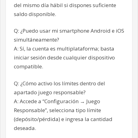
del mismo día hábil si dispones suficiente
saldo disponible.​
Q: ¿Puedo usar mi smartphone Android e iOS
simultáneamente?
A: Sí, la cuenta es multiplataforma; basta
iniciar sesión desde cualquier dispositivo
compatible.​
Q: ¿Cómo activo los límites dentro del
apartado juego responsable?
A: Accede a “Configuración → Juego
Responsable”, selecciona tipo límite
(depósito/pérdida) e ingresa la cantidad
deseada.​