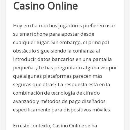
Casino Online
Hoy en día muchos jugadores prefieren usar
su smartphone para apostar desde
cualquier lugar. Sin embargo, el principal
obstáculo sigue siendo la confianza al
introducir datos bancarios en una pantalla
pequeña. ¿Te has preguntado alguna vez por
qué algunas plataformas parecen más
seguras que otras? La respuesta está en la
combinación de tecnología de cifrado
avanzado y métodos de pago diseñados
específicamente para dispositivos móviles.
En este contexto, Casino Online se ha