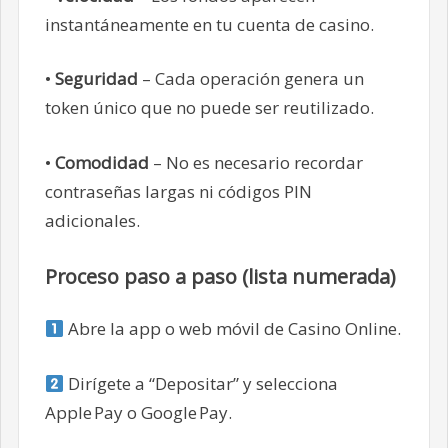
instantáneamente en tu cuenta de casino.
•
Seguridad
– Cada operación genera un
token único que no puede ser reutilizado.
•
Comodidad
– No es necesario recordar
contraseñas largas ni códigos PIN
adicionales.
Proceso paso a paso (lista numerada)
Abre la app o web móvil de Casino Online.
Dirígete a “Depositar” y selecciona
Apple Pay o Google Pay.