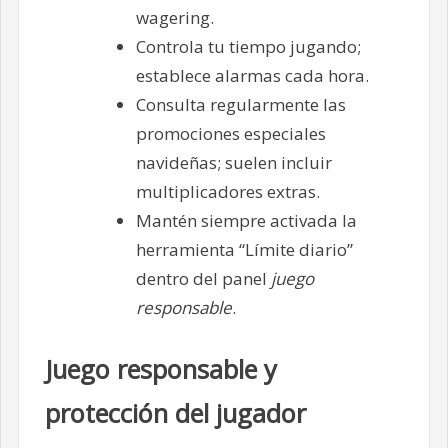
wagering.
Controla tu tiempo jugando;
establece alarmas cada hora.
Consulta regularmente las
promociones especiales
navideñas; suelen incluir
multiplicadores extras.
Mantén siempre activada la
herramienta “Límite diario”
dentro del panel
juego
responsable
.
Juego responsable y
protección del jugador