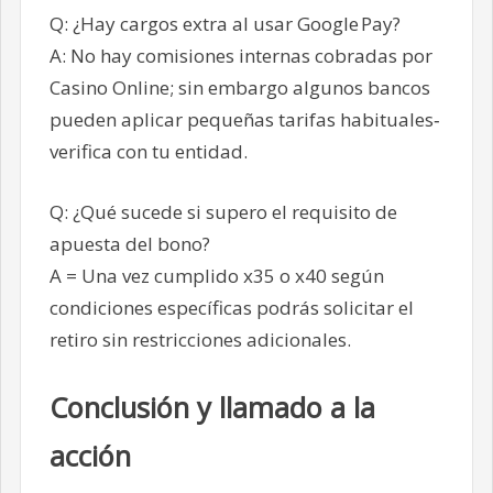
Q: ¿Hay cargos extra al usar Google Pay?
A: No hay comisiones internas cobradas por
Casino Online; sin embargo algunos bancos
pueden aplicar pequeñas tarifas habituales‑
verifica con tu entidad.​
Q: ¿Qué sucede si supero el requisito de
apuesta del bono?
A = Una vez cumplido x35 o x40 según
condiciones específicas podrás solicitar el
retiro sin restricciones adicionales.
Conclusión y llamado a la
acción