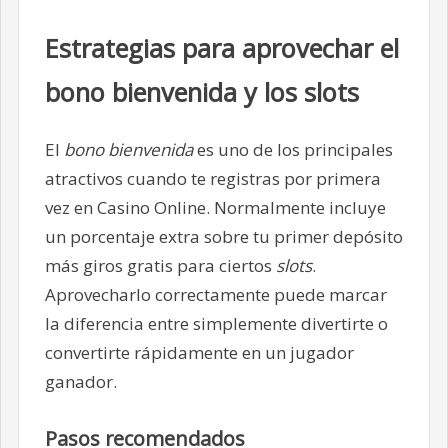
Estrategias para aprovechar el
bono bienvenida y los slots
El
bono bienvenida
es uno de los principales
atractivos cuando te registras por primera
vez en Casino Online. Normalmente incluye
un porcentaje extra sobre tu primer depósito
más giros gratis para ciertos
slots
.
Aprovecharlo correctamente puede marcar
la diferencia entre simplemente divertirte o
convertirte rápidamente en un jugador
ganador.
Pasos recomendados