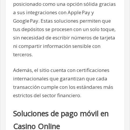
posicionado como una opción sólida gracias
a sus integraciones con Apple Pay y
Google Pay. Estas soluciones permiten que
tus depósitos se procesen con un solo toque,
sin necesidad de escribir números de tarjeta
ni compartir información sensible con
terceros.
Además, el sitio cuenta con certificaciones
internacionales que garantizan que cada
transacción cumple con los estándares más
estrictos del sector financiero.
Soluciones de pago móvil en
Casino Online