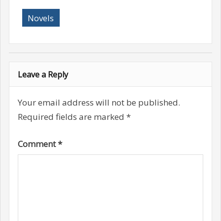
Novels
Leave a Reply
Your email address will not be published.
Required fields are marked
*
Comment
*