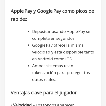
Apple Pay y Google Pay como picos de
rapidez
Depositar usando Apple Pay se
completa en segundos.
Google Pay ofrece la misma
velocidad y está disponible tanto
en Android como iOS.
Ambos sistemas usan
tokenización para proteger tus
datos reales.
Ventajas clave para el jugador
•
Velocidad
– Los fondos aparecen