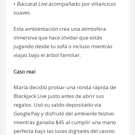
•
Baccarat Live
acompañado por villancicos
suaves.
Esta ambientación crea una atmósfera
inmersiva que hace olvidar que estás
jugando desde tu sofá o incluso mientras
viajas bajo el árbol familiar.
Caso real
María decidió probar una ronda rápida de
Blackjack Live justo antes de abrir sus
regalos. Usó su saldo depositado vía
Google Pay y disfrutó del ambiente festivo
mientras ganaba $45 al cumplir una mano
perfecta bajo las luces digitales del casino.