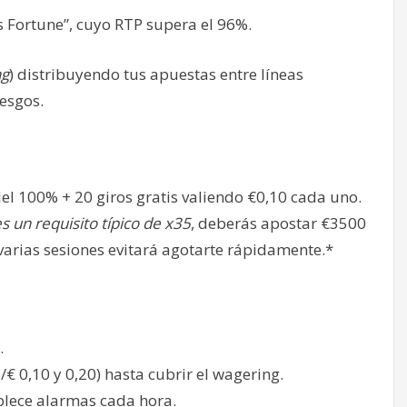
as Fortune”, cuyo RTP supera el 96%.
ng
) distribuyendo tus apuestas entre líneas
esgos.
l 100% + 20 giros gratis valiendo €0,10 cada uno.
s un requisito típico de x35
, deberás apostar €3500
 varias sesiones evitará agotarte rápidamente.*
.
 0,10 y 0,20) hasta cubrir el wagering.
blece alarmas cada hora.