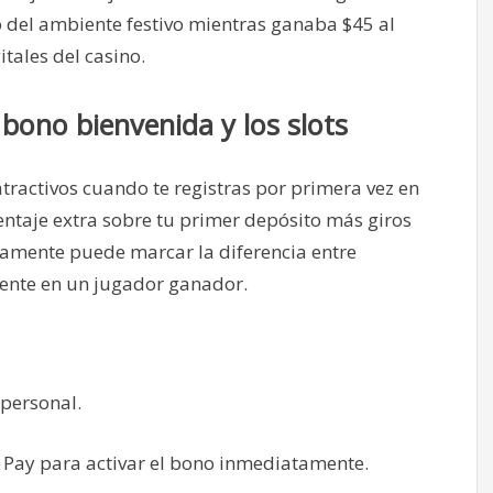
ó del ambiente festivo mientras ganaba $45 al
tales del casino.
 bono bienvenida y los slots
atractivos cuando te registras por primera vez en
ntaje extra sobre tu primer depósito más giros
tamente puede marcar la diferencia entre
mente en un jugador ganador.
 personal.
Pay para activar el bono inmediatamente.