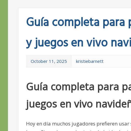
Guía completa para 
y juegos en vivo nav
October 11, 2025
kristiebarnett
Guía completa para p
juegos en vivo navide
Hoy en día muchos jugadores prefieren usar