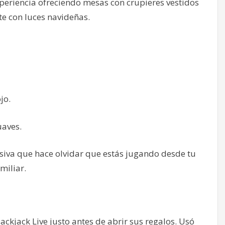
periencia ofreciendo mesas con crupieres vestidos
e con luces navideñas.
jo.
aves.
iva que hace olvidar que estás jugando desde tu
miliar.
ckjack Live justo antes de abrir sus regalos. Usó