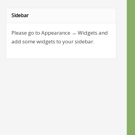
Sidebar
Please go to Appearance → Widgets and
add some widgets to your sidebar.