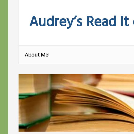
Skip
to
Audrey’s Read It
content
About Me!