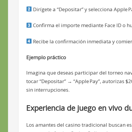
Dirígete a “Depositar” y selecciona Apple P
Confirma el importe mediante Face ID o hue
Recibe la confirmación inmediata y comien
Ejemplo práctico
Imagina que deseas participar del torneo na
tocar “Depositar” → “Apple Pay”, autorizas 
sin interrupciones.
Experiencia de juego en vivo d
Los amantes del casino tradicional buscan esa