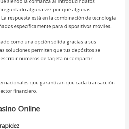
gue siendo la confianza al introducir datos
 preguntado alguna vez por qué algunas
La respuesta está en la combinación de tecnología
ados específicamente para dispositivos móviles.
onado como una opción sólida gracias a sus
tas soluciones permiten que tus depósitos se
 escribir números de tarjeta ni compartir
nternacionales que garantizan que cada transacción
ector financiero.
asino Online
rapidez