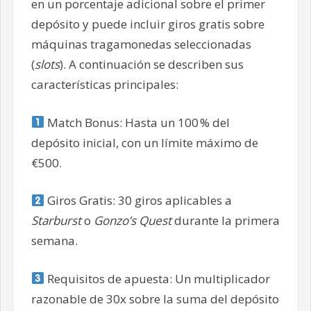
en un porcentaje adicional sobre el primer
depósito y puede incluir giros gratis sobre
máquinas tragamonedas seleccionadas
(
slots
). A continuación se describen sus
características principales:
Match Bonus: Hasta un 100 % del
depósito inicial, con un límite máximo de
€500.
Giros Gratis: 30 giros aplicables a
Starburst
o
Gonzo’s Quest
durante la primera
semana.
Requisitos de apuesta: Un multiplicador
razonable de 30x sobre la suma del depósito