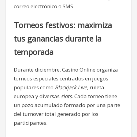
correo electrónico o SMS.
Torneos festivos: maximiza
tus ganancias durante la
temporada
Durante diciembre, Casino Online organiza
torneos especiales centrados en juegos
populares como
Blackjack Live
, ruleta
europea y diversas
slots
. Cada torneo tiene
un pozo acumulado formado por una parte
del turnover total generado por los
participantes.