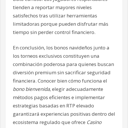
tienden a reportar mayores niveles
satisfechos tras utilizar herramientas
limitadoras porque pueden disfrutar más
tiempo sin perder control financiero.
En conclusión, los bonos navideños junto a
los torneos exclusivos constituyen una
combinación poderosa para quienes buscan
diversión premium sin sacrificar seguridad
financiera. Conocer bien cómo funciona el
bono bienvenida
, elegir adecuadamente
métodos pagos eficientes e implementar
estrategias basadas en RTP elevado
garantizará experiencias positivas dentro del
ecosistema regulado que ofrece
Casino