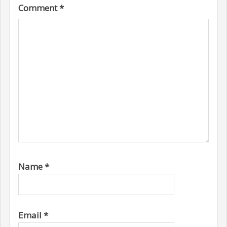
Comment
*
Name
*
Email
*