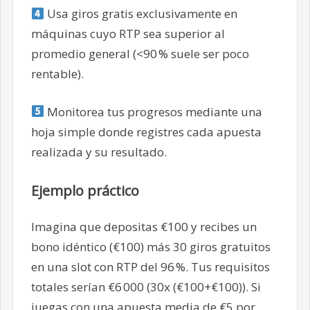
Usa giros gratis exclusivamente en
máquinas cuyo RTP sea superior al
promedio general (<90 % suele ser poco
rentable).
Monitorea tus progresos mediante una
hoja simple donde registres cada apuesta
realizada y su resultado.
Ejemplo práctico
Imagina que depositas €100 y recibes un
bono idéntico (€100) más 30 giros gratuitos
en una slot con RTP del 96 %. Tus requisitos
totales serían €6 000 (30x (€100+€100)). Si
juegas con una apuesta media de €5 por