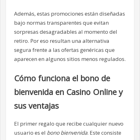
Además, estas promociones están diseñadas
bajo normas transparentes que evitan
sorpresas desagradables al momento del
retiro. Por eso resultan una alternativa
segura frente a las ofertas genéricas que
aparecen en algunos sitios menos regulados.
Cómo funciona el bono de
bienvenida en Casino Online y
sus ventajas
El primer regalo que recibe cualquier nuevo
usuario es el
bono bienvenida
. Este consiste