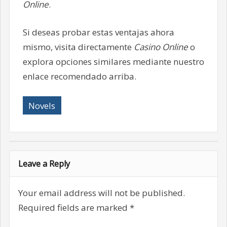
Online
.
Si deseas probar estas ventajas ahora
mismo, visita directamente
Casino Online
o
explora opciones similares mediante nuestro
enlace recomendado arriba.
Novels
Leave a Reply
Your email address will not be published.
Required fields are marked
*