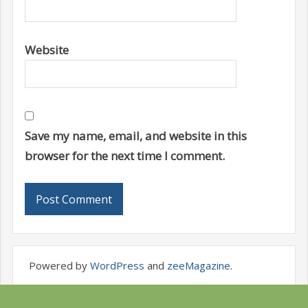
Website
Save my name, email, and website in this
browser for the next time I comment.
Powered by
WordPress
and
zeeMagazine
.