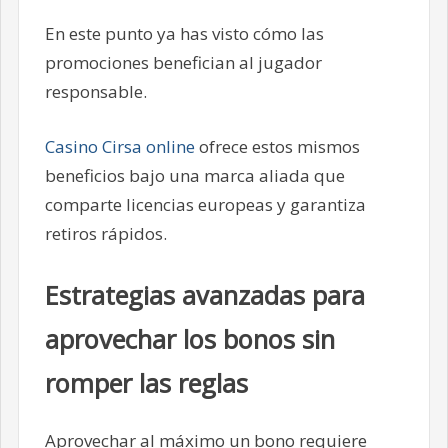
En este punto ya has visto cómo las
promociones benefician al jugador
responsable.
Casino Cirsa online
ofrece estos mismos
beneficios bajo una marca aliada que
comparte licencias europeas y garantiza
retiros rápidos.
Estrategias avanzadas para
aprovechar los bonos sin
romper las reglas
Aprovechar al máximo un bono requiere