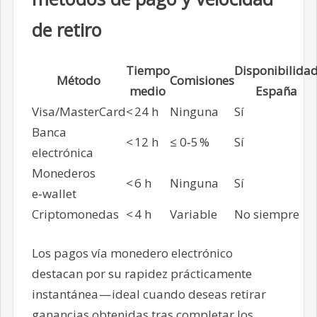
de retiro
Tiempo
Disponibilida
Método
Comisiones
medio
España
Visa/MasterCard
< 24 h
Ninguna
Sí
Banca
< 12 h
≤ 0‑5 %
Sí
electrónica
Monederos
< 6 h
Ninguna
Sí
e‑wallet
Criptomonedas
< 4 h
Variable
No siempre
Los pagos vía monedero electrónico
destacan por su rapidez prácticamente
instantánea​​ — ideal cuando deseas retirar
ganancias obtenidas tras completar los