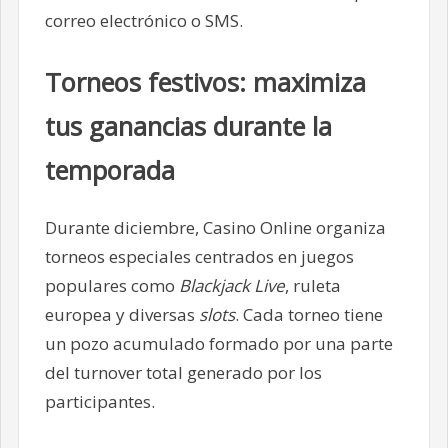
correo electrónico o SMS.
Torneos festivos: maximiza
tus ganancias durante la
temporada
Durante diciembre, Casino Online organiza
torneos especiales centrados en juegos
populares como
Blackjack Live
, ruleta
europea y diversas
slots
. Cada torneo tiene
un pozo acumulado formado por una parte
del turnover total generado por los
participantes.