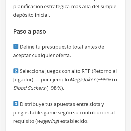
planificación estratégica más allá del simple
depósito inicial.
Paso a paso
Define tu presupuesto total antes de
aceptar cualquier oferta.
Selecciona juegos con alto RTP (Retorno al
Jugador) — por ejemplo
Mega Joker
(~99 %) o
Blood Suckers
(~98 %).
Distribuye tus apuestas entre slots y
juegos table‑game según su contribución al
requisito (
wagering
) establecido.