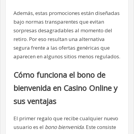
Además, estas promociones están diseñadas
bajo normas transparentes que evitan
sorpresas desagradables al momento del
retiro. Por eso resultan una alternativa
segura frente a las ofertas genéricas que
aparecen en algunos sitios menos regulados.
Cómo funciona el bono de
bienvenida en Casino Online y
sus ventajas
El primer regalo que recibe cualquier nuevo
usuario es el
bono bienvenida
. Este consiste