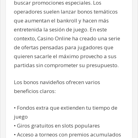
buscar promociones especiales. Los
operadores suelen lanzar bonos temáticos
que aumentan el bankroll y hacen más
entretenida la sesión de juego. En este
contexto, Casino Online ha creado una serie
de ofertas pensadas para jugadores que
quieren sacarle el máximo provecho a sus
partidas sin comprometer su presupuesto.
Los bonos navideños ofrecen varios
beneficios claros:
• Fondos extra que extienden tu tiempo de
juego
• Giros gratuitos en slots populares
• Acceso a torneos con premios acumulados