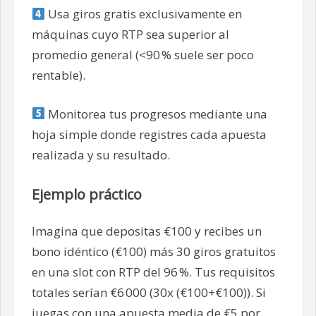
Usa giros gratis exclusivamente en
máquinas cuyo RTP sea superior al
promedio general (<90 % suele ser poco
rentable).
Monitorea tus progresos mediante una
hoja simple donde registres cada apuesta
realizada y su resultado.
Ejemplo práctico
Imagina que depositas €100 y recibes un
bono idéntico (€100) más 30 giros gratuitos
en una slot con RTP del 96 %. Tus requisitos
totales serían €6 000 (30x (€100+€100)). Si
juegas con una apuesta media de €5 por