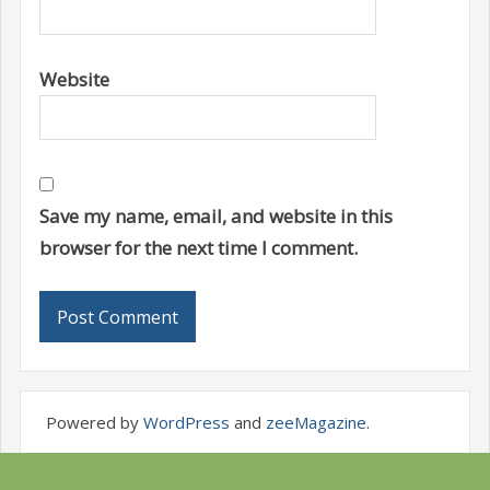
Website
Save my name, email, and website in this
browser for the next time I comment.
Powered by
WordPress
and
zeeMagazine
.