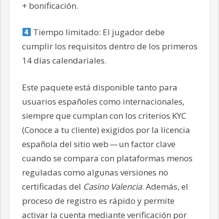
+ bonificación.
Tiempo limitado: El jugador debe
cumplir los requisitos dentro de los primeros
14 días calendariales.
Este paquete está disponible tanto para
usuarios españoles como internacionales,
siempre que cumplan con los criterios KYC
(Conoce a tu cliente) exigidos por la licencia
española del sitio web — un factor clave
cuando se compara con plataformas menos
reguladas como algunas versiones no
certificadas del
Casino Valencia
. Además, el
proceso de registro es rápido y permite
activar la cuenta mediante verificación por