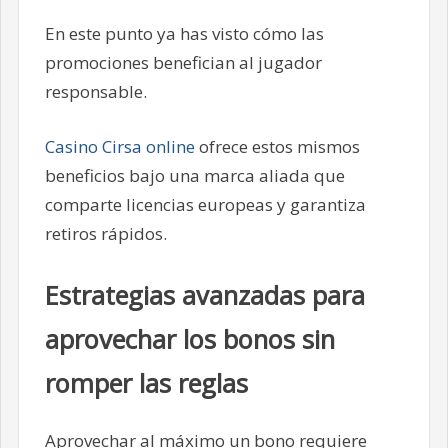
En este punto ya has visto cómo las
promociones benefician al jugador
responsable.
Casino Cirsa online
ofrece estos mismos
beneficios bajo una marca aliada que
comparte licencias europeas y garantiza
retiros rápidos.
Estrategias avanzadas para
aprovechar los bonos sin
romper las reglas
Aprovechar al máximo un bono requiere