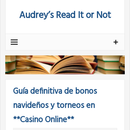
Skip
Audrey’s Read It or Not
to
content
Guía definitiva de bonos
navideños y torneos en
**Casino Online**