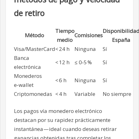
de retiro
Tiempo
Disponibilida
Método
Comisiones
medio
España
Visa/MasterCard
< 24 h
Ninguna
Sí
Banca
< 12 h
≤ 0‑5 %
Sí
electrónica
Monederos
< 6 h
Ninguna
Sí
e‑wallet
Criptomonedas
< 4 h
Variable
No siempre
Los pagos vía monedero electrónico
destacan por su rapidez prácticamente
instantánea​​ — ideal cuando deseas retirar
ganancias obtenidas tras completar los