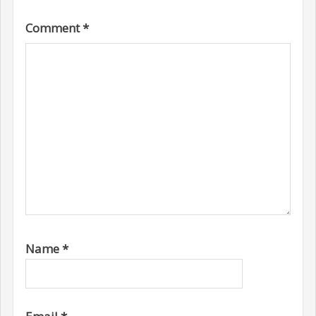
Comment
*
Name
*