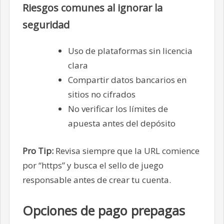
Riesgos comunes al ignorar la
seguridad
Uso de plataformas sin licencia
clara
Compartir datos bancarios en
sitios no cifrados
No verificar los límites de
apuesta antes del depósito
Pro Tip:
Revisa siempre que la URL comience
por “https” y busca el sello de juego
responsable antes de crear tu cuenta.
Opciones de pago prepagas