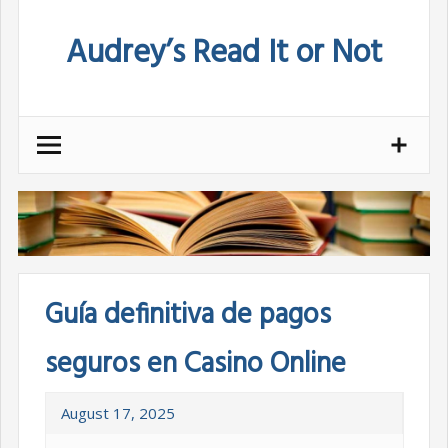
Skip
Audrey’s Read It or Not
to
content
Guía definitiva de pagos
seguros en Casino Online
August 17, 2025