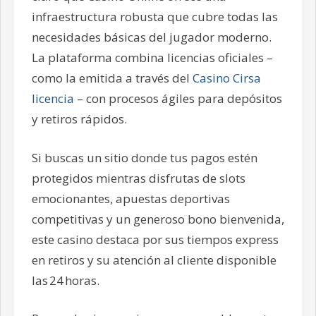
infraestructura robusta que cubre todas las
necesidades básicas del jugador moderno.
La plataforma combina licencias oficiales –
como la emitida a través del
Casino Cirsa
licencia
– con procesos ágiles para depósitos
y retiros rápidos.
Si buscas un sitio donde tus pagos estén
protegidos mientras disfrutas de slots
emocionantes, apuestas deportivas
competitivas y un generoso bono bienvenida,
este casino destaca por sus tiempos express
en retiros y su atención al cliente disponible
las 24 horas.