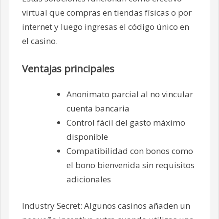
virtual que compras en tiendas físicas o por
internet y luego ingresas el código único en
el casino.
Ventajas principales
Anonimato parcial al no vincular
cuenta bancaria
Control fácil del gasto máximo
disponible
Compatibilidad con bonos como
el bono bienvenida sin requisitos
adicionales
Industry Secret: Algunos casinos añaden un