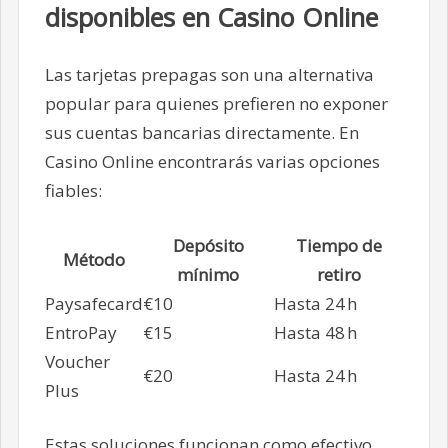
disponibles en Casino Online
Las tarjetas prepagas son una alternativa
popular para quienes prefieren no exponer
sus cuentas bancarias directamente. En
Casino Online encontrarás varias opciones
fiables:
Depósito
Tiempo de
Método
mínimo
retiro
Paysafecard
€10
Hasta 24 h
EntroPay
€15
Hasta 48 h
Voucher
€20
Hasta 24 h
Plus
Estas soluciones funcionan como efectivo