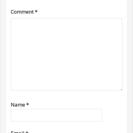
Comment
*
Name
*