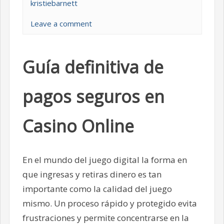
kristiebarnett
Leave a comment
Guía definitiva de
pagos seguros en
Casino Online
En el mundo del juego digital la forma en
que ingresas y retiras dinero es tan
importante como la calidad del juego
mismo. Un proceso rápido y protegido evita
frustraciones y permite concentrarse en la