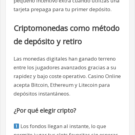
pequeño incentivo extra cuando utilizas una
tarjeta prepaga para tu primer depósito.
Criptomonedas como método
de depósito y retiro
Las monedas digitales han ganado terreno
entre los jugadores avanzados gracias a su
rapidez y bajo coste operativo. Casino Online
acepta Bitcoin, Ethereum y Litecoin para
depósitos instantáneos.
¿Por qué elegir cripto?
Los fondos llegan al instante, lo que
permite jugar tus slots favoritas sin esperas.