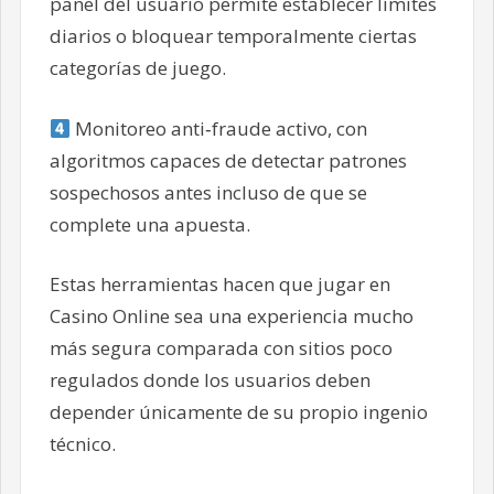
panel del usuario permite establecer límites
diarios o bloquear temporalmente ciertas
categorías de juego.
Monitoreo anti‑fraude activo, con
algoritmos capaces de detectar patrones
sospechosos antes incluso de que se
complete una apuesta.
Estas herramientas hacen que jugar en
Casino Online sea una experiencia mucho
más segura comparada con sitios poco
regulados donde los usuarios deben
depender únicamente de su propio ingenio
técnico.