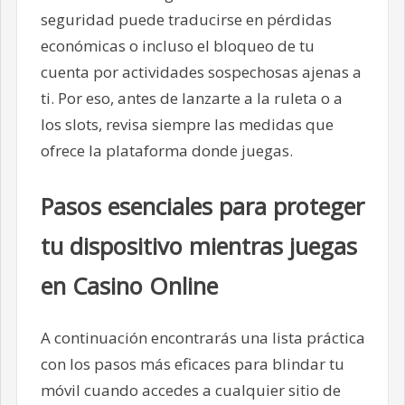
seguridad puede traducirse en pérdidas
económicas o incluso el bloqueo de tu
cuenta por actividades sospechosas ajenas a
ti. Por eso, antes de lanzarte a la ruleta o a
los slots, revisa siempre las medidas que
ofrece la plataforma donde juegas.
Pasos esenciales para proteger
tu dispositivo mientras juegas
en Casino Online
A continuación encontrarás una lista práctica
con los pasos más eficaces para blindar tu
móvil cuando accedes a cualquier sitio de