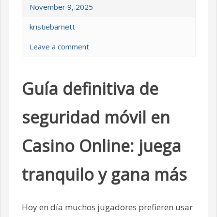
November 9, 2025
kristiebarnett
Leave a comment
Guía definitiva de
seguridad móvil en
Casino Online: juega
tranquilo y gana más
Hoy en día muchos jugadores prefieren usar