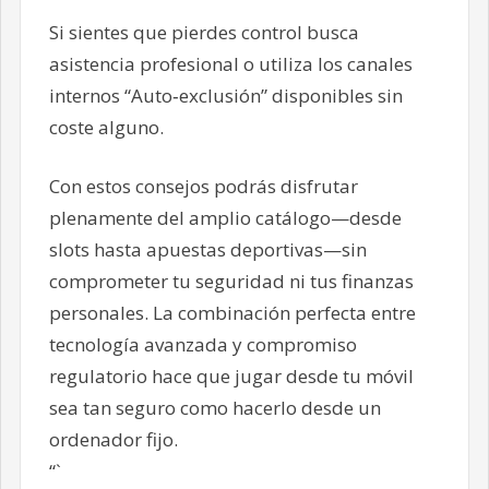
Si sientes que pierdes control busca
asistencia profesional o utiliza los canales
internos “Auto‑exclusión” disponibles sin
coste alguno.
Con estos consejos podrás disfrutar
plenamente del amplio catálogo—desde
slots hasta apuestas deportivas—sin
comprometer tu seguridad ni tus finanzas
personales. La combinación perfecta entre
tecnología avanzada y compromiso
regulatorio hace que jugar desde tu móvil
sea tan seguro como hacerlo desde un
ordenador fijo.
“`