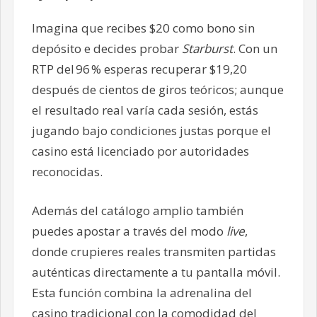
Imagina que recibes $20 como bono sin
depósito e decides probar
Starburst
. Con un
RTP del 96 % esperas recuperar $19,20
después de cientos de giros teóricos; aunque
el resultado real varía cada sesión, estás
jugando bajo condiciones justas porque el
casino está licenciado por autoridades
reconocidas.
Además del catálogo amplio también
puedes apostar a través del modo
live
,
donde crupieres reales transmiten partidas
auténticas directamente a tu pantalla móvil.
Esta función combina la adrenalina del
casino tradicional con la comodidad del