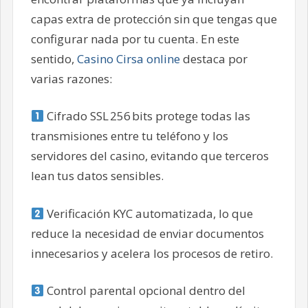
capas extra de protección sin que tengas que
configurar nada por tu cuenta. En este
sentido,
Casino Cirsa online
destaca por
varias razones:
Cifrado SSL 256 bits protege todas las
transmisiones entre tu teléfono y los
servidores del casino, evitando que terceros
lean tus datos sensibles.
Verificación KYC automatizada, lo que
reduce la necesidad de enviar documentos
innecesarios y acelera los procesos de retiro.
Control parental opcional dentro del