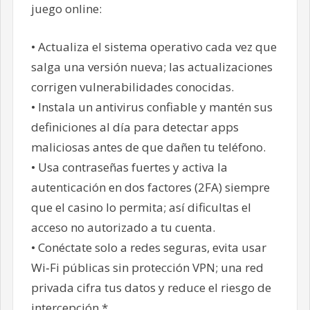
juego online:
• Actualiza el sistema operativo cada vez que
salga una versión nueva; las actualizaciones
corrigen vulnerabilidades conocidas.
• Instala un antivirus confiable y mantén sus
definiciones al día para detectar apps
maliciosas antes de que dañen tu teléfono.
• Usa contraseñas fuertes y activa la
autenticación en dos factores (2FA) siempre
que el casino lo permita; así dificultas el
acceso no autorizado a tu cuenta.
• Conéctate solo a redes seguras, evita usar
Wi‑Fi públicas sin protección VPN; una red
privada cifra tus datos y reduce el riesgo de
intercepción.*