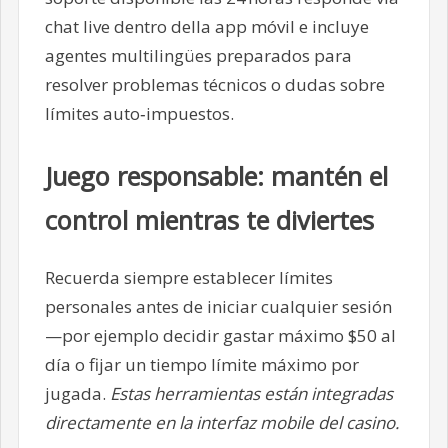
chat live dentro della app móvil e incluye
agentes multilingües preparados para
resolver problemas técnicos o dudas sobre
límites auto‑impuestos.
Juego responsable: mantén el
control mientras te diviertes
Recuerda siempre establecer límites
personales antes de iniciar cualquier sesión
—por ejemplo decidir gastar máximo $50 al
día o fijar un tiempo límite máximo por
jugada.
Estas herramientas están integradas
directamente en la interfaz mobile del casino.