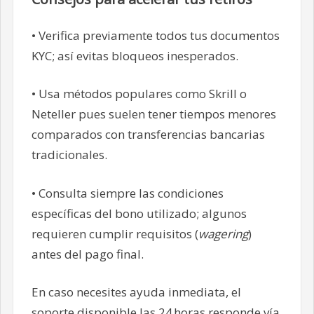
• Verifica previamente todos tus documentos
KYC; así evitas bloqueos inesperados.
• Usa métodos populares como Skrill o
Neteller pues suelen tener tiempos menores
comparados con transferencias bancarias
tradicionales.
• Consulta siempre las condiciones
específicas del bono utilizado; algunos
requieren cumplir requisitos (
wagering
)
antes del pago final.
En caso necesites ayuda inmediata, el
soporte disponible las 24 horas responde vía