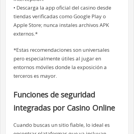
• Descarga la app oficial del casino desde
tiendas verificadas como Google Play o
Apple Store; nunca instales archivos APK
externos.*
*Estas recomendaciones son universales
pero especialmente útiles al jugar en
entornos móviles donde la exposición a
terceros es mayor.
Funciones de seguridad
integradas por Casino Online
Cuando buscas un sitio fiable, lo ideal es
encontrar plataformas que ya incluyan