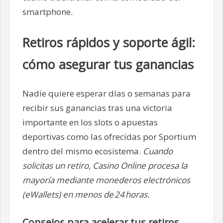
smartphone.
Retiros rápidos y soporte ágil:
cómo asegurar tus ganancias
Nadie quiere esperar días o semanas para
recibir sus ganancias tras una victoria
importante en los slots o apuestas
deportivas como las ofrecidas por Sportium
dentro del mismo ecosistema.
Cuando
solicitas un retiro, Casino Online procesa la
mayoría mediante monederos electrónicos
(eWallets) en menos de 24 horas.
Consejos para acelerar tus retiros