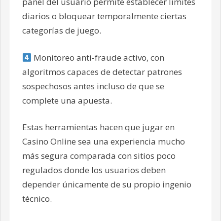
panel del usuario permite establecer límites
diarios o bloquear temporalmente ciertas
categorías de juego.
Monitoreo anti‑fraude activo, con
algoritmos capaces de detectar patrones
sospechosos antes incluso de que se
complete una apuesta.
Estas herramientas hacen que jugar en
Casino Online sea una experiencia mucho
más segura comparada con sitios poco
regulados donde los usuarios deben
depender únicamente de su propio ingenio
técnico.