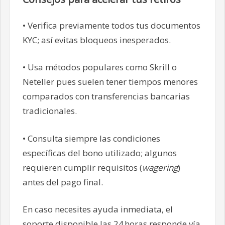
• Verifica previamente todos tus documentos
KYC; así evitas bloqueos inesperados.
• Usa métodos populares como Skrill o
Neteller pues suelen tener tiempos menores
comparados con transferencias bancarias
tradicionales.
• Consulta siempre las condiciones
específicas del bono utilizado; algunos
requieren cumplir requisitos (
wagering
)
antes del pago final.
En caso necesites ayuda inmediata, el
soporte disponible las 24 horas responde vía