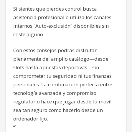
Si sientes que pierdes control busca
asistencia profesional o utiliza los canales
internos “Auto‑exclusión” disponibles sin
coste alguno.
Con estos consejos podrás disfrutar
plenamente del amplio catálogo—desde
slots hasta apuestas deportivas—sin
comprometer tu seguridad ni tus finanzas
personales. La combinación perfecta entre
tecnología avanzada y compromiso
regulatorio hace que jugar desde tu móvil
sea tan seguro como hacerlo desde un
ordenador fijo.
“`