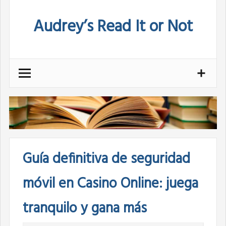
Skip
Audrey’s Read It or Not
to
content
Guía definitiva de seguridad
móvil en Casino Online: juega
tranquilo y gana más