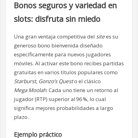
Bonos seguros y variedad en
slots: disfruta sin miedo
Una gran ventaja competitiva del
site
es su
generoso bono bienvenida diseñado
específicamente para nuevos jugadores
móviles. Al activar este bono recibes partidas
gratuitas en varios títulos populares como
Starburst
,
Gonzo’s Quest
o el clásico
Mega Moolah
. Cada uno tiene un retorno al
jugador (RTP) superior al 96 %, lo cual
significa mejores probabilidades a largo
plazo.
Ejemplo práctico