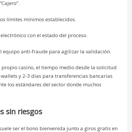
Cajero”.
los límites mínimos establecidos.
electrónico con el estado del proceso.
 equipo anti‑fraude para agilizar la validación.
 propio casino, el tiempo medio desde la solicitud
e‑wallets y 2‑3 días para transferencias bancarias
nte los estándares del sector donde muchos
 sin riesgos
uele ser el bono bienvenida junto a giros gratis en