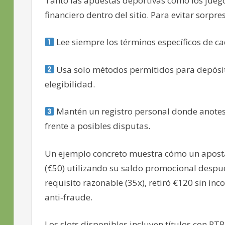
Tanto las apuestas deportivas como los ju
financiero dentro del sitio. Para evitar sorpr
Lee siempre los términos específicos de c
Usa solo métodos permitidos para depósit
elegibilidad.
Mantén un registro personal donde anotes
frente a posibles disputas.
Un ejemplo concreto muestra cómo un apost
(€50) utilizando su saldo promocional despué
requisito razonable (35x), retiró €120 sin in
anti‑fraude.
Los slots disponibles incluyen títulos con R