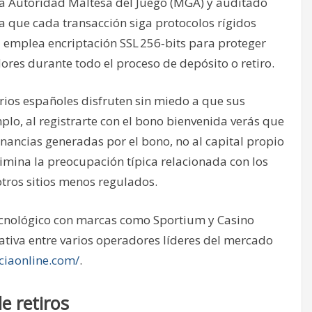
 la Autoridad Maltesa del Juego (MGA) y auditado
 que cada transacción siga protocolos rígidos
 emplea encriptación SSL 256‑bits para proteger
ores durante todo el proceso de depósito o retiro.
rios españoles disfruten sin miedo a que sus
plo, al registrarte con el bono bienvenida verás que
ganancias generadas por el bono, no al capital propio
imina la preocupación típica relacionada con los
tros sitios menos regulados.
cnológico con marcas como Sportium y Casino
rativa entre varios operadores líderes del mercado
nciaonline.com/
.
e retiros