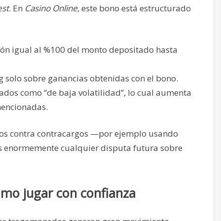
est
. En
Casino Online
, este bono está estructurado
ción igual al %100 del monto depositado hasta
 solo sobre ganancias obtenidas con el bono.
icados como “de baja volatilidad”, lo cual aumenta
mencionadas.
ros contra contracargos —por ejemplo usando
s enormemente cualquier disputa futura sobre
ómo jugar con confianza