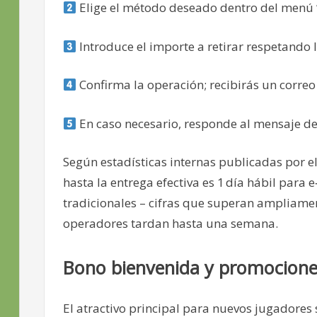
Elige el método deseado dentro del menú “
Introduce el importe a retirar respetando 
Confirma la operación; recibirás un correo 
En caso necesario, responde al mensaje del
Según estadísticas internas publicadas por el
hasta la entrega efectiva es 1 día hábil para 
tradicionales – cifras que superan ampliame
operadores tardan hasta una semana.
Bono bienvenida y promociones
El atractivo principal para nuevos jugadores s