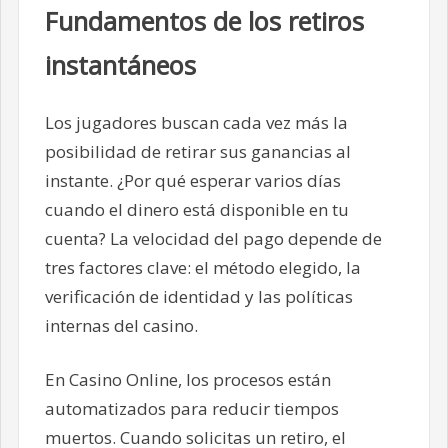
Fundamentos de los retiros
instantáneos
Los jugadores buscan cada vez más la
posibilidad de retirar sus ganancias al
instante. ¿Por qué esperar varios días
cuando el dinero está disponible en tu
cuenta? La velocidad del pago depende de
tres factores clave: el método elegido, la
verificación de identidad y las políticas
internas del casino.
En Casino Online, los procesos están
automatizados para reducir tiempos
muertos. Cuando solicitas un retiro, el