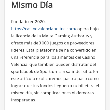
Mismo Día
Fundado en 2020,
https://casinovalenciaonline.com/
opera bajo
la licencia de la Malta Gaming Authority y
ofrece más de 3 000 juegos de proveedores
líderes. Esta plataforma se ha convertido en
una referencia para los amantes del Casino
Valencia, que también pueden disfrutar del
sportsbook de Sportium sin salir del sitio. En
este artículo explicaremos paso a paso cómo
lograr que tus fondos lleguen a tu billetera el
mismo día, sin complicaciones ni demoras
inesperadas.