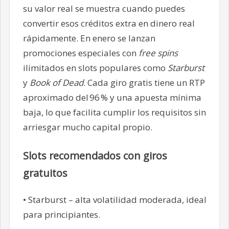
su valor real se muestra cuando puedes
convertir esos créditos extra en dinero real
rápidamente. En enero se lanzan
promociones especiales con
free spins
ilimitados en slots populares como
Starburst
y
Book of Dead
. Cada giro gratis tiene un RTP
aproximado del 96 % y una apuesta mínima
baja, lo que facilita cumplir los requisitos sin
arriesgar mucho capital propio.
Slots recomendados con giros
gratuitos
• Starburst – alta volatilidad moderada, ideal
para principiantes.