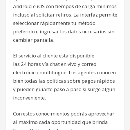
Android e iOS con tiempos de carga mínimos
incluso al solicitar retiros. La interfaz permite
seleccionar rápidamente tu método
preferido e ingresar los datos necesarios sin
cambiar pantalla.
El servicio al cliente está disponible
las 24 horas vía chat en vivo y correo
electrónico multilingüe. Los agentes conocen
bien todas las políticas sobre pagos rápidos
y pueden guiarte paso a paso si surge algún
inconveniente.
Con estos conocimientos podrás aprovechar
al máximo cada oportunidad que brinda