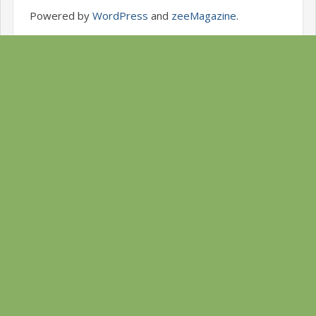
Powered by
WordPress
and
zeeMagazine
.