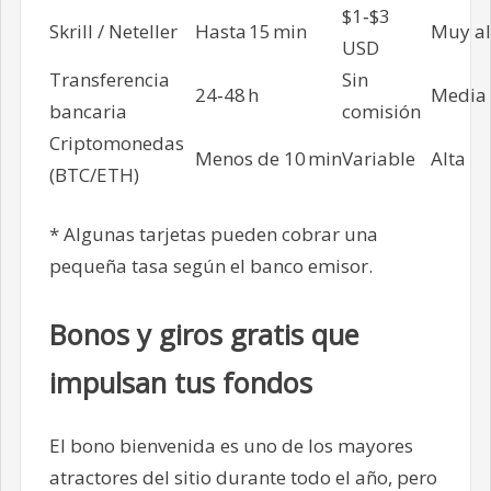
$1‑$3
Skrill / Neteller
Hasta 15 min
Muy al
USD
Transferencia
Sin
24‑48 h
Media
bancaria
comisión
Criptomonedas
Menos de 10 min
Variable
Alta
(BTC/ETH)
* Algunas tarjetas pueden cobrar una
pequeña tasa según el banco emisor.
Bonos y giros gratis que
impulsan tus fondos
El bono bienvenida es uno de los mayores
atractores del sitio durante todo el año, pero