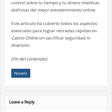
control sobre tu tiempo y tu dinero mientras
disfrutas del mejor entretenimiento online.
Este artículo ha cubierto todos los aspectos
esenciales para lograr retiradas rápidas en
Casino Online
sin sacrificar seguridad ni
diversión.
(Fin del contenido)
Novels
Leave a Reply