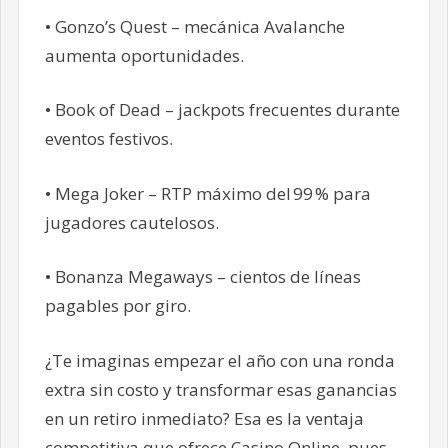
• Gonzo’s Quest – mecánica Avalanche
aumenta oportunidades.
• Book of Dead – jackpots frecuentes durante
eventos festivos.
• Mega Joker – RTP máximo del 99 % para
jugadores cautelosos.
• Bonanza Megaways – cientos de líneas
pagables por giro.
¿Te imaginas empezar el año con una ronda
extra sin costo y transformar esas ganancias
en un retiro inmediato? Esa es la ventaja
competitiva que ofrece Casino Online, pues