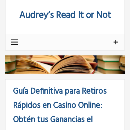
Skip
Audrey’s Read It or Not
to
content
Guía Definitiva para Retiros
Rápidos en Casino Online:
Obtén tus Ganancias el