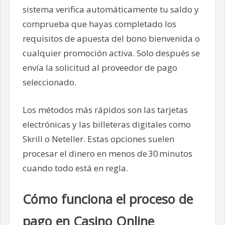
sistema verifica automáticamente tu saldo y
comprueba que hayas completado los
requisitos de apuesta del bono bienvenida o
cualquier promoción activa. Solo después se
envía la solicitud al proveedor de pago
seleccionado.
Los métodos más rápidos son las tarjetas
electrónicas y las billeteras digitales como
Skrill o Neteller. Estas opciones suelen
procesar el dinero en menos de 30 minutos
cuando todo está en regla.
Cómo funciona el proceso de
pago en Casino Online