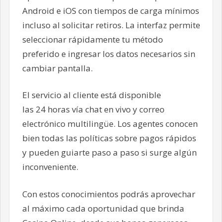
Android e iOS con tiempos de carga mínimos
incluso al solicitar retiros. La interfaz permite
seleccionar rápidamente tu método
preferido e ingresar los datos necesarios sin
cambiar pantalla.
El servicio al cliente está disponible
las 24 horas vía chat en vivo y correo
electrónico multilingüe. Los agentes conocen
bien todas las políticas sobre pagos rápidos
y pueden guiarte paso a paso si surge algún
inconveniente.
Con estos conocimientos podrás aprovechar
al máximo cada oportunidad que brinda