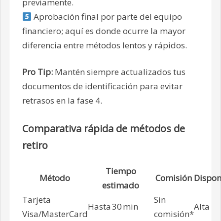
previamente.
Aprobación final por parte del equipo
financiero; aquí es donde ocurre la mayor
diferencia entre métodos lentos y rápidos.
Pro Tip:
Mantén siempre actualizados tus
documentos de identificación para evitar
retrasos en la fase 4.
Comparativa rápida de métodos de
retiro
Tiempo
Método
Comisión
Dispon
estimado
Tarjeta
Sin
Hasta 30 min
Alta
Visa/MasterCard
comisión*