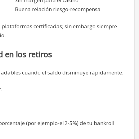
Sin margen para el casino
Buena relación riesgo‑recompensa
de plataformas certificadas; sin embargo siempre
io.
 en los retiros
radables cuando el saldo disminuye rápidamente:
.
orcentaje (por ejemplo‑el 2‑5%) de tu bankroll