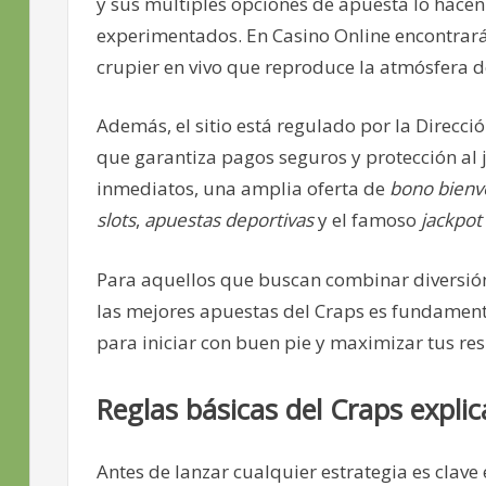
y sus múltiples opciones de apuesta lo hace
experimentados. En Casino Online encontrarás
crupier en vivo que reproduce la atmósfera de
Además, el sitio está regulado por la Direcci
que garantiza pagos seguros y protección al j
inmediatos, una amplia oferta de
bono bienv
slots
,
apuestas deportivas
y el famoso
jackpot
Para aquellos que buscan combinar diversión
las mejores apuestas del Craps es fundament
para iniciar con buen pie y maximizar tus re
Reglas básicas del Craps expli
Antes de lanzar cualquier estrategia es clave