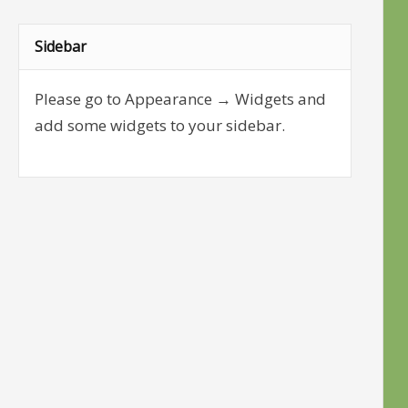
Sidebar
Please go to Appearance → Widgets and
add some widgets to your sidebar.