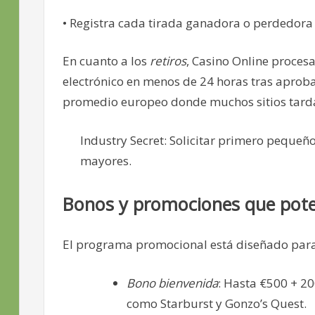
• Registra cada tirada ganadora o perdedora 
En cuanto a los
retiros
, Casino Online proces
electrónico en menos de 24 horas tras aproba
promedio europeo donde muchos sitios tardan
Industry Secret: Solicitar primero pequeñ
mayores.
Bonos y promociones que pote
El programa promocional está diseñado para 
Bono bienvenida
: Hasta €500 + 20
como Starburst y Gonzo’s Quest.