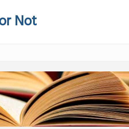
 or Not