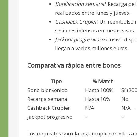
Bonificación semanal
: Recarga del
realizados entre lunes y jueves.
Cashback Crupier
: Un reembolso 
sesiones intensas en mesas vivas.
Jackpot progresivo
exclusivo dispo
llegan a varios millones euros.
Comparativa rápida entre bonos
Tipo
% Match
Bono bienvenida
Hasta 100%
Sí (200
Recarga semanal
Hasta 10%
No
Cashback Crupier
N/A
N/A →
Jackpot progresivo
–
–
Los requisitos son claros; cumple con ellos a