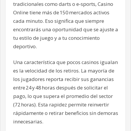
tradicionales como darts o e‑sports, Casino
Online tiene más de 150 mercados activos
cada minuto. Eso significa que siempre
encontrarás una oportunidad que se ajuste a
tu estilo de juego y a tu conocimiento
deportivo.
Una característica que pocos casinos igualan
es la velocidad de los retiros. La mayoría de
los jugadores reporta recibir sus ganancias
entre 24 y 48 horas después de solicitar el
pago, lo que supera el promedio del sector
(72 horas). Esta rapidez permite reinvertir
rápidamente o retirar beneficios sin demoras
innecesarias.