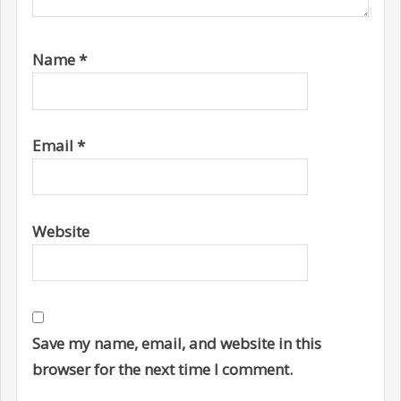
Name
*
Email
*
Website
Save my name, email, and website in this
browser for the next time I comment.