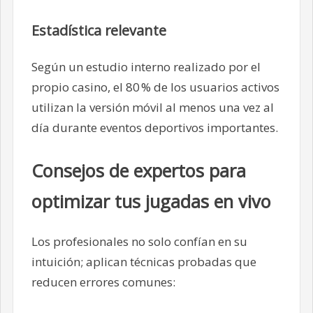
Estadística relevante
Según un estudio interno realizado por el
propio casino, el 80 % de los usuarios activos
utilizan la versión móvil al menos una vez al
día durante eventos deportivos importantes.
Consejos de expertos para
optimizar tus jugadas en vivo
Los profesionales no solo confían en su
intuición; aplican técnicas probadas que
reducen errores comunes: