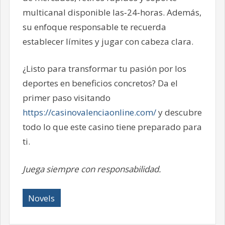
multicanal disponible las‑24‑horas. Además,
su enfoque responsable te recuerda
establecer límites y jugar con cabeza clara.
¿Listo para transformar tu pasión por los
deportes en beneficios concretos? Da el
primer paso visitando
https://casinovalenciaonline.com/
y descubre
todo lo que este casino tiene preparado para
ti.
Juega siempre con responsabilidad.
Novels