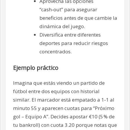
Aprovecha las opciones
“cash‑out” para asegurar
beneficios antes de que cambie la
dinámica del juego.
Diversifica entre diferentes
deportes para reducir riesgos
concentrados.
Ejemplo práctico
Imagina que estás viendo un partido de
fútbol entre dos equipos con historial
similar. El marcador está empatado a 1‑1 al
minuto 55 y aparecen cuotas para “Próximo
gol – Equipo A”. Decides apostar €10 (5 % de
tu bankroll) con cuota 3.20 porque notas que