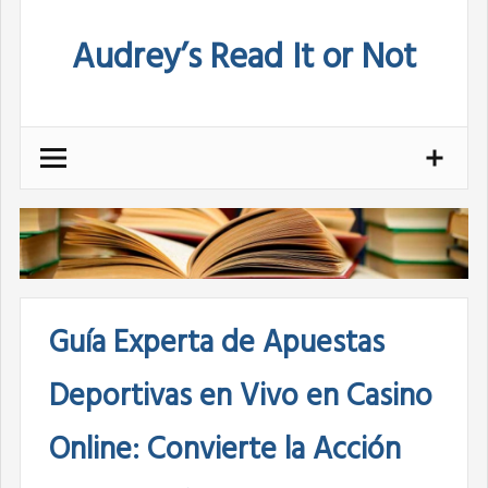
Skip
Audrey’s Read It or Not
to
content
Guía Experta de Apuestas
Deportivas en Vivo en Casino
Online: Convierte la Acción