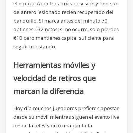
el equipo A controla más posesión y tiene un
delantero lesionado recién recuperado del
banquillo. Si marca antes del minuto 70,
obtienes €32 netos; si no ocurre, solo pierdes
€10 pero mantienes capital suficiente para
seguir apostando.
Herramientas móviles y
velocidad de retiros que
marcan la diferencia
Hoy día muchos jugadores prefieren apostar
desde su móvil mientras siguen el evento live
desde la televisión o una pantalla