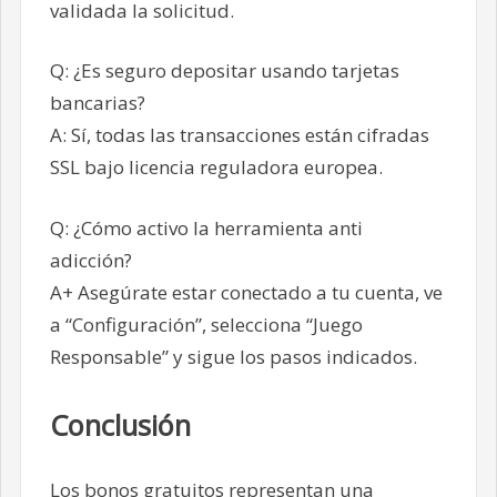
validada la solicitud.
Q: ¿Es seguro depositar usando tarjetas
bancarias?
A: Sí, todas las transacciones están cifradas
SSL bajo licencia reguladora europea.
Q: ¿Cómo activo la herramienta anti
adicción?
A+​ Asegúrate estar conectado a tu cuenta, ve
a “Configuración”, selecciona “Juego
Responsable” y sigue los pasos indicados.
Conclusión
Los bonos gratuitos representan una