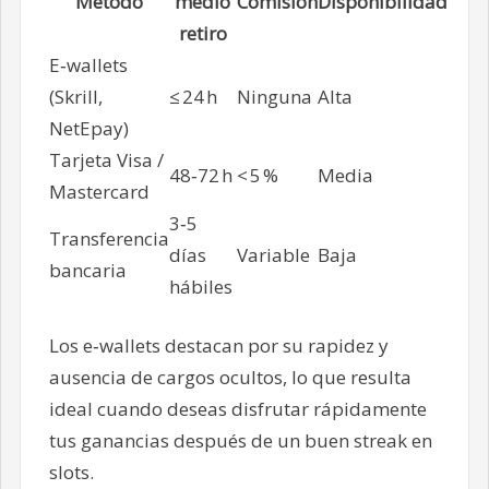
Método
medio
Comisión
Disponibilidad
retiro
E‑wallets
(Skrill,
≤ 24 h
Ninguna
Alta
NetEpay)
Tarjeta Visa /
48‑72 h
< 5 %
Media
Mastercard
3‑5
Transferencia
días
Variable
Baja
bancaria
hábiles
Los e‑wallets destacan por su rapidez y
ausencia de cargos ocultos, lo que resulta
ideal cuando deseas disfrutar rápidamente
tus ganancias después de un buen streak en
slots.