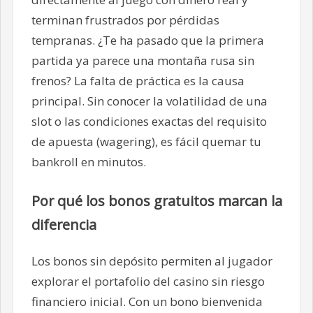
terminan frustrados por pérdidas
tempranas. ¿Te ha pasado que la primera
partida ya parece una montaña rusa sin
frenos? La falta de práctica es la causa
principal. Sin conocer la volatilidad de una
slot o las condiciones exactas del requisito
de apuesta (wagering), es fácil quemar tu
bankroll en minutos.
Por qué los bonos gratuitos marcan la
diferencia
Los bonos sin depósito permiten al jugador
explorar el portafolio del casino sin riesgo
financiero inicial. Con un bono bienvenida