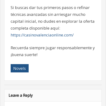
Si buscas dar tus primeros pasos o refinar
técnicas avanzadas sin arriesgar mucho
capital inicial, no dudes en explorar la oferta
completa disponible aquí:
https://casinovalenciaonline.com/
Recuerda siempre jugar responsablemente y
¡buena suerte!
Novels
Leave a Reply