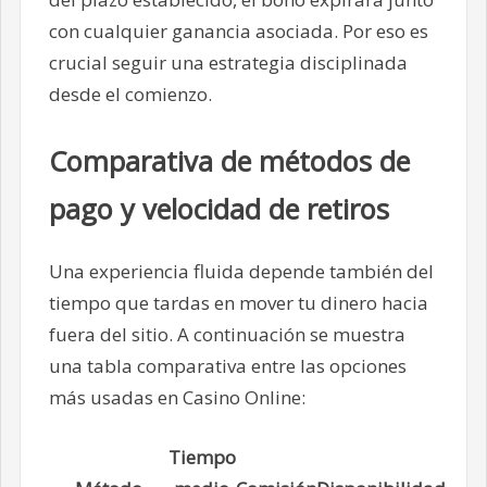
con cualquier ganancia asociada. Por eso es
crucial seguir una estrategia disciplinada
desde el comienzo.
Comparativa de métodos de
pago y velocidad de retiros
Una experiencia fluida depende también del
tiempo que tardas en mover tu dinero hacia
fuera del sitio. A continuación se muestra
una tabla comparativa entre las opciones
más usadas en Casino Online:
Tiempo