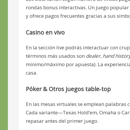
rondas bonus interactivas. Un juego popular 
y ofrece pagos frecuentes gracias a sus símb
Casino en vivo
En la sección live podrás interactuar con cr
términos más usados son
dealer
,
hand histor
mínimo/máximo por apuesta). La experiencia s
casa.
Póker & Otros juegos table‑top
En las mesas virtuales se emplean palabras
Cada variante—Texas Hold’em, Omaha o Carib
repasar antes del primer juego.