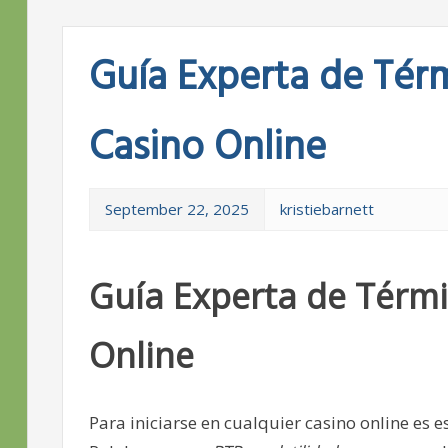
Guía Experta de Tér
Casino Online
September 22, 2025
kristiebarnett
Guía Experta de Térmi
Online
Para iniciarse en cualquier casino online es 