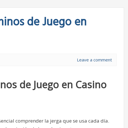
minos de Juego en
Leave a comment
nos de Juego en Casino
esencial comprender la jerga que se usa cada día.