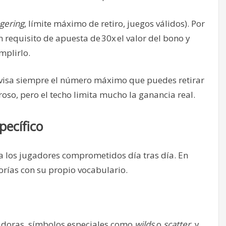
gering
, límite máximo de retiro, juegos válidos). Por
 requisito de apuesta de 30x el valor del bono y
mplirlo.
evisa siempre el número máximo que puedes retirar
roso, pero el techo limita mucho la ganancia real.
pecífico
a los jugadores comprometidos día tras día. En
rías con su propio vocabulario.
adoras, símbolos especiales como
wilds
o
scatter
, y