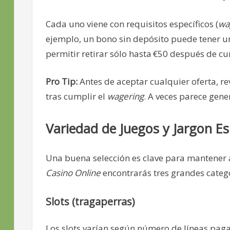
Cada uno viene con requisitos específicos (
wa
ejemplo, un bono sin depósito puede tener un
permitir retirar sólo hasta €50​ después de cu
Pro Tip:
Antes de aceptar cualquier oferta, r
tras cumplir el
wagering
. A veces parece gene
Variedad de Juegos y Jargon Es
Una buena selección es clave para mantener 
Casino Online
encontrarás tres grandes catego
Slots (tragaperras)
Los slots varían según número de líneas pag