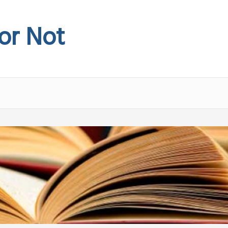
 or Not