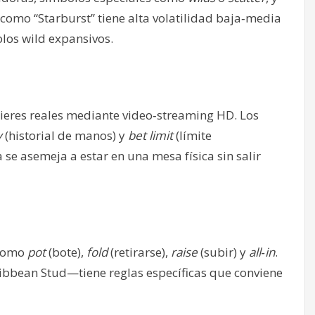
como “Starburst” tiene alta volatilidad baja‑media
olos wild expansivos.
upieres reales mediante video‑streaming HD. Los
y
(historial de manos) y
bet limit
(límite
e asemeja a estar en una mesa física sin salir
 como
pot
(bote),
fold
(retirarse),
raise
(subir) y
all‑in
.
bean Stud—tiene reglas específicas que conviene