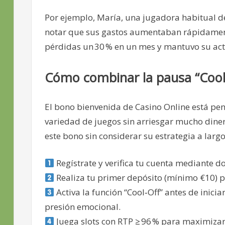
Por ejemplo, María, una jugadora habitual de
notar que sus gastos aumentaban rápidamente
pérdidas un 30 % en un mes y mantuvo su act
Cómo combinar la pausa “Cool‑
El bono bienvenida de Casino Online está pe
variedad de juegos sin arriesgar mucho dine
este bono sin considerar su estrategia a larg
Regístrate y verifica tu cuenta mediante d
Realiza tu primer depósito (mínimo €10) p
Activa la función “Cool‑Off” antes de inicia
presión emocional.
Juega slots con RTP ≥ 96 % para maximizar