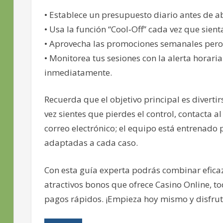
• Establece un presupuesto diario antes de ab
• Usa la función “Cool‑Off” cada vez que sien
• Aprovecha las promociones semanales pero 
• Monitorea tus sesiones con la alerta horaria;
inmediatamente.
Recuerda que el objetivo principal es divertir
vez sientes que pierdes el control, contacta al 
correo electrónico; el equipo está entrenado
adaptadas a cada caso.
Con esta guía experta podrás combinar eficaz
atractivos bonos que ofrece Casino Online, t
pagos rápidos. ¡Empieza hoy mismo y disfruta