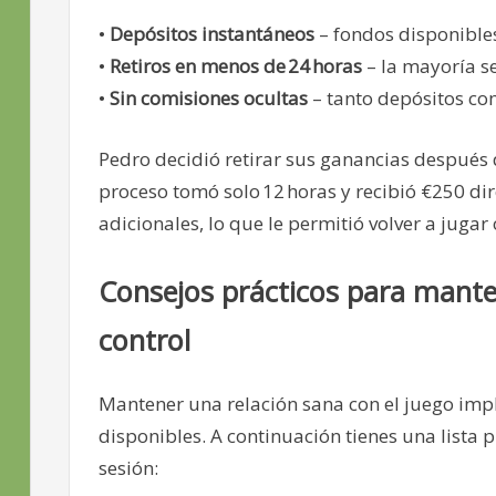
•
Depósitos instantáneos
– fondos disponibles
•
Retiros en menos de 24 horas
– la mayoría se
•
Sin comisiones ocultas
– tanto depósitos com
Pedro decidió retirar sus ganancias después d
proceso tomó solo 12 horas y recibió €250 di
adicionales, lo que le permitió volver a jugar
Consejos prácticos para mantene
control
Mantener una relación sana con el juego impl
disponibles. A continuación tienes una lista
sesión: