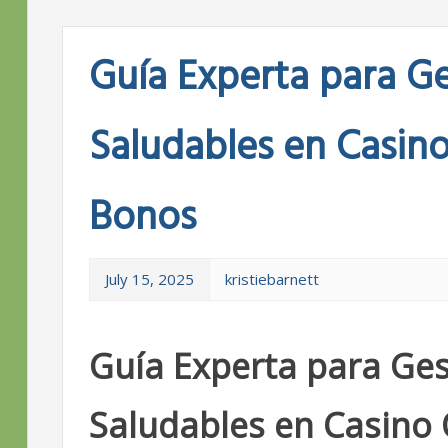
Guía Experta para Ge
Saludables en Casino
Bonos
July 15, 2025
kristiebarnett
Guía Experta para Ge
Saludables en Casino 