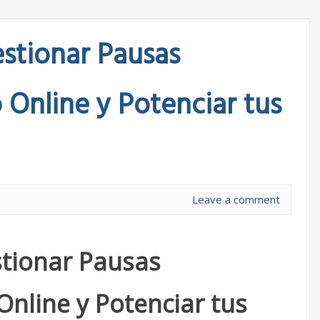
stionar Pausas
 Online y Potenciar tus
Leave a comment
stionar Pausas
Online y Potenciar tus