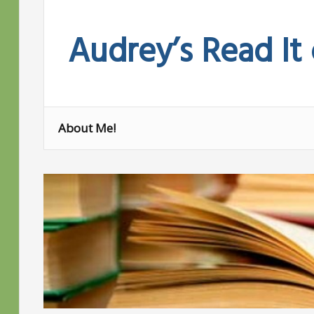
Skip
to
Audrey’s Read It
content
About Me!