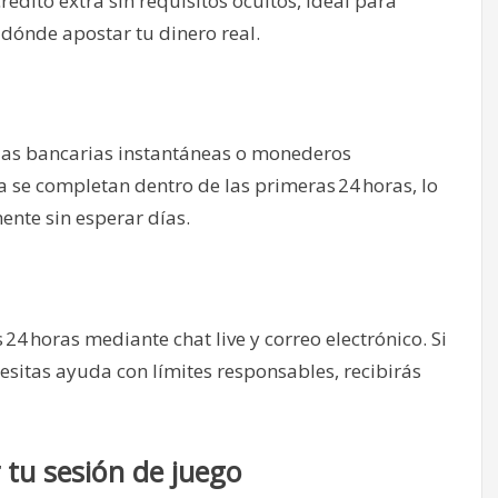
 crédito extra sin requisitos ocultos, ideal para
dónde apostar tu dinero real.
ias bancarias instantáneas o monederos
ía se completan dentro de las primeras 24 horas, lo
ente sin esperar días.
s 24 horas mediante chat live y correo electrónico. Si
esitas ayuda con límites responsables, recibirás
 tu sesión de juego