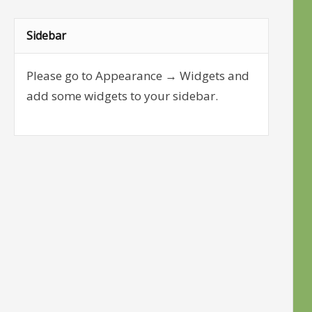
Sidebar
Please go to Appearance → Widgets and
add some widgets to your sidebar.