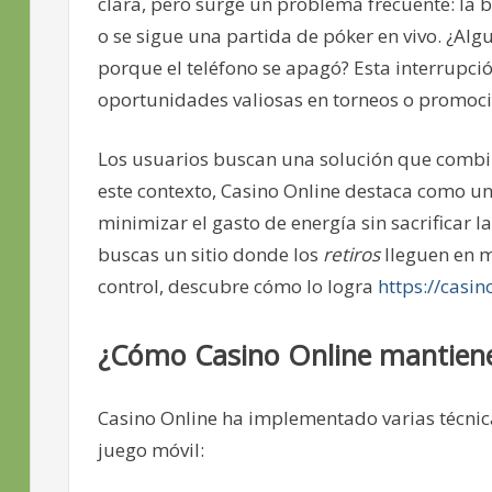
clara, pero surge un problema frecuente: la 
o se sigue una partida de póker en vivo. ¿Al
porque el teléfono se apagó? Esta interrupci
oportunidades valiosas en torneos o promoc
Los usuarios buscan una solución que combine
este contexto, Casino Online destaca como u
minimizar el gasto de energía sin sacrificar la 
buscas un sitio donde los
retiros
lleguen en m
control, descubre cómo lo logra
https://casi
¿Cómo Casino Online mantiene 
Casino Online ha implementado varias técnic
juego móvil: