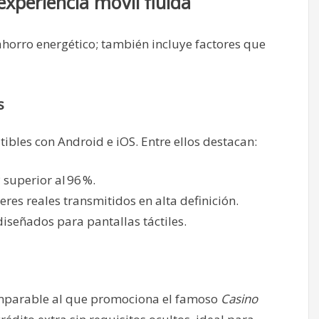
experiencia móvil fluida
horro energético; también incluye factores que
s
tibles con Android e iOS. Entre ellos destacan:
superior al 96 %.
eres reales transmitidos en alta definición.
iseñados para pantallas táctiles.
comparable al que promociona el famoso
Casino