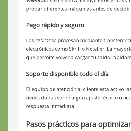
Valencia
. Este incentivo incluye giros gratis y
probar diferentes máquinas antes de decidir 
Pago rápido y seguro
Los
retiros
se procesan mediante transferenc
electrónicos como Skrill o Neteller. La mayor
que permite volver a cargar tu saldo rápidam
Soporte disponible todo el día
El equipo de atención al cliente está activo la
tienes dudas sobre algún ajuste técnico o nec
respuesta inmediata.
Pasos prácticos para optimizar